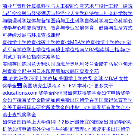
商业与管理
计算机科学与人工智能
创意艺术与设计
工程、建筑
与航空
金融与经济
酒店与旅游业
人文学科
法律与社会科学
数学
与物理科学
媒体与营销
医药与卫生科学
自然科学与生命科学
心
理学与心理健康
技能、教育与专业发展
体育、健康与生活方式
可持续发展与环境
查找课程
查找学士学位
查找硕士学位
查找MBA学位
查找博士学位
👉 浏
览所有学位
学士学位指南
硕士学位指南
MBA指南
博士指南
👉
浏览所有学位指南
探索学位
美國
英国
德国
意大利
法国
西班牙
奥地利
波兰
希腊
罗马尼亚
匈牙
利
查看全部
中国
日本
印度
新加坡
韩国
查看全部
🏛 在欧洲学习硕士学位
🗽 美国学士学位
🌎 全球 MBA
💃 女性
奖学金
🌉 美国研究生课程
🔬 STEM 本科
👉 更多关于
educations.com 奖学金的信息
如何获得奖学金
如何申请奖学
金
如何撰写奖学金附函
如何免费出国留学
在美国获得体育奖学
金
关于获得瑞典研究所奖学金的小贴士
👉 查看所有奖学金小
贴士
查找奖学金
如何出国留学
上大学值得吗？
欧洲最便宜的国家
出国留学的动
机信
如何申请海外学校
学生的时间管理
👉 阅读更多出国留学