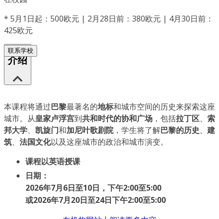
*
5月1日起：500欧元 | 2月28日前：380欧元 | 4月30日前：
425欧元
联系学校
介绍
本课程将通过
巴黎
最著名的
地标
和城市空间的历史来探索这座
城市。从
皇家卢浮宫
到
共和时代的协和广场
，包括
拉丁区
、
索
邦大学
、
凯旋门
和
加尼叶歌剧院
，学生将了解
巴黎的历史
、
建
筑
、
法国文化
以及这座城市的政治和城市演变。
课程以英语授课
日期：
2026年7月6日至10日，下午2:00至5:00
或
2026年7月20日至24日下午2:00至5:00