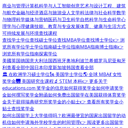
商业与管理
计算机科学与人工智能
创意艺术与设计
工程、建筑
与航空
金融与经济
酒店与旅游业
人文学科
法律与社会科学
数学
与物理科学
媒体与营销
医药与卫生科学
自然科学与生命科学
心
理学与心理健康
技能、教育与专业发展
体育、健康与生活方式
可持续发展与环境
查找课程
查找学士学位
查找硕士学位
查找MBA学位
查找博士学位
👉 浏
览所有学位
学士学位指南
硕士学位指南
MBA指南
博士指南
👉
浏览所有学位指南
探索学位
美國
英国
德国
意大利
法国
西班牙
奥地利
波兰
希腊
罗马尼亚
匈牙
利
查看全部
中国
日本
印度
新加坡
韩国
查看全部
🏛 在欧洲学习硕士学位
🗽 美国学士学位
🌎 全球 MBA
💃 女性
奖学金
🌉 美国研究生课程
🔬 STEM 本科
👉 更多关于
educations.com 奖学金的信息
如何获得奖学金
如何申请奖学
金
如何撰写奖学金附函
如何免费出国留学
在美国获得体育奖学
金
关于获得瑞典研究所奖学金的小贴士
👉 查看所有奖学金小
贴士
查找奖学金
如何出国留学
上大学值得吗？
欧洲最便宜的国家
出国留学的动
机信
如何申请海外学校
学生的时间管理
👉 阅读更多出国留学