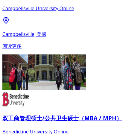
Campbellsville University Online
Campbellsville, 美國
阅读更多
双工商管理硕士/公共卫生硕士（MBA / MPH）
Benedictine University Online