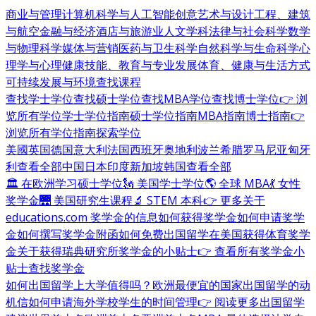
商业与管理
计算机科学与人工智能
创意艺术与设计
工程、建筑
与航空
金融与经济
酒店与旅游业
人文学科
法律与社会科学
数学
与物理科学
媒体与营销
医药与卫生科学
自然科学与生命科学
心
理学与心理健康
技能、教育与专业发展
体育、健康与生活方式
可持续发展与环境
查找课程
查找学士学位
查找硕士学位
查找MBA学位
查找博士学位
👉 浏
览所有学位
学士学位指南
硕士学位指南
MBA指南
博士指南
👉
浏览所有学位指南
探索学位
美國
英国
德国
意大利
法国
西班牙
奥地利
波兰
希腊
罗马尼亚
匈牙
利
查看全部
中国
日本
印度
新加坡
韩国
查看全部
🏛 在欧洲学习硕士学位
🗽 美国学士学位
🌎 全球 MBA
💃 女性
奖学金
🌉 美国研究生课程
🔬 STEM 本科
👉 更多关于
educations.com 奖学金的信息
如何获得奖学金
如何申请奖学
金
如何撰写奖学金附函
如何免费出国留学
在美国获得体育奖学
金
关于获得瑞典研究所奖学金的小贴士
👉 查看所有奖学金小
贴士
查找奖学金
如何出国留学
上大学值得吗？
欧洲最便宜的国家
出国留学的动
机信
如何申请海外学校
学生的时间管理
👉 阅读更多出国留学