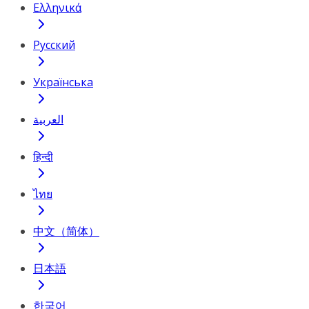
Ελληνικά
Русский
Українська
العربية
हिन्दी
ไทย
中文（简体）
日本語
한국어