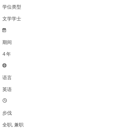
学位类型
文学学士
期间
4
年
语言
英语
步伐
全职, 兼职