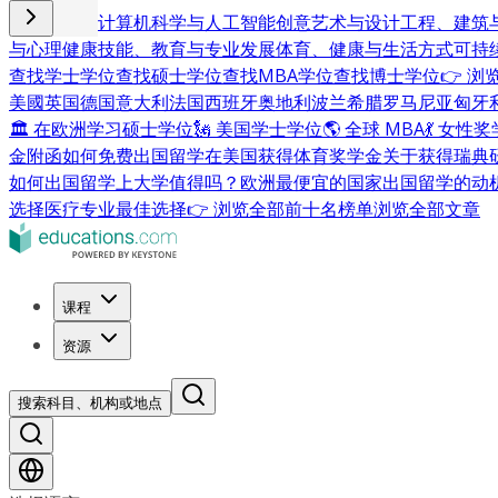
商业与管理
计算机科学与人工智能
创意艺术与设计
工程、建筑
与心理健康
技能、教育与专业发展
体育、健康与生活方式
可持
查找学士学位
查找硕士学位
查找MBA学位
查找博士学位
👉 
美國
英国
德国
意大利
法国
西班牙
奥地利
波兰
希腊
罗马尼亚
匈牙
🏛 在欧洲学习硕士学位
🗽 美国学士学位
🌎 全球 MBA
💃 女性
金附函
如何免费出国留学
在美国获得体育奖学金
关于获得瑞典
如何出国留学
上大学值得吗？
欧洲最便宜的国家
出国留学的动
选择
医疗专业最佳选择
👉 浏览全部前十名榜单
浏览全部文章
课程
资源
搜索科目、机构或地点