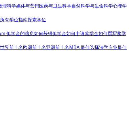
物理科学
媒体与营销
医药与卫生科学
自然科学与生命科学
心理学
览所有学位指南
探索学位
s.com 奖学金的信息
如何获得奖学金
如何申请奖学金
如何撰写奖学
世界前十名
欧洲前十名
亚洲前十名
MBA 最佳选择
法学专业最佳