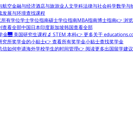
与航空
金融与经济
酒店与旅游业
人文学科
法律与社会科学
数学与
续发展与环境
查找课程
浏览所有学位
学士学位指南
硕士学位指南
MBA指南
博士指南
👉 浏
利
查看全部
中国
日本
印度
新加坡
韩国
查看全部
奖学金
🌉 美国研究生课程
🔬 STEM 本科
👉 更多关于 education
研究所奖学金的小贴士
👉 查看所有奖学金小贴士
查找奖学金
机信
如何申请海外学校
学生的时间管理
👉 阅读更多出国留学建议