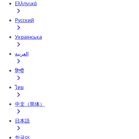
Ελληνικά
Русский
Українська
العربية
हिन्दी
ไทย
中文（简体）
日本語
한국어