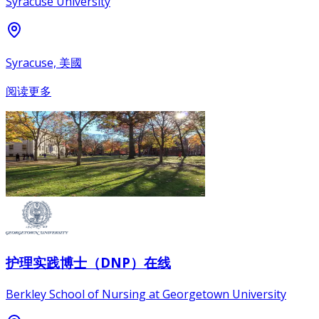
Syracuse University
Syracuse, 美國
阅读更多
护理实践博士（DNP）在线
Berkley School of Nursing at Georgetown University