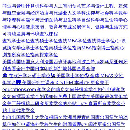
商业与管理
计算机科学与人工智能
创意艺术与设计
工程、建筑
与航空
金融与经济
酒店与旅游业
人文学科
法律与社会科学
数学
与物理科学
媒体与营销
医药与卫生科学
自然科学与生命科学
心
理学与心理健康
技能、教育与专业发展
体育、健康与生活方式
可持续发展与环境
查找课程
查找学士学位
查找硕士学位
查找MBA学位
查找博士学位
👉 浏
览所有学位
学士学位指南
硕士学位指南
MBA指南
博士指南
👉
浏览所有学位指南
探索学位
美國
英国
德国
意大利
法国
西班牙
奥地利
波兰
希腊
罗马尼亚
匈牙
利
查看全部
中国
日本
印度
新加坡
韩国
查看全部
🏛 在欧洲学习硕士学位
🗽 美国学士学位
🌎 全球 MBA
💃 女性
奖学金
🌉 美国研究生课程
🔬 STEM 本科
👉 更多关于
educations.com 奖学金的信息
如何获得奖学金
如何申请奖学
金
如何撰写奖学金附函
如何免费出国留学
在美国获得体育奖学
金
关于获得瑞典研究所奖学金的小贴士
👉 查看所有奖学金小
贴士
查找奖学金
如何出国留学
上大学值得吗？
欧洲最便宜的国家
出国留学的动
机信
如何申请海外学校
学生的时间管理
👉 阅读更多出国留学