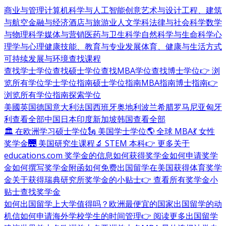
商业与管理
计算机科学与人工智能
创意艺术与设计
工程、建筑
与航空
金融与经济
酒店与旅游业
人文学科
法律与社会科学
数学
与物理科学
媒体与营销
医药与卫生科学
自然科学与生命科学
心
理学与心理健康
技能、教育与专业发展
体育、健康与生活方式
可持续发展与环境
查找课程
查找学士学位
查找硕士学位
查找MBA学位
查找博士学位
👉 浏
览所有学位
学士学位指南
硕士学位指南
MBA指南
博士指南
👉
浏览所有学位指南
探索学位
美國
英国
德国
意大利
法国
西班牙
奥地利
波兰
希腊
罗马尼亚
匈牙
利
查看全部
中国
日本
印度
新加坡
韩国
查看全部
🏛 在欧洲学习硕士学位
🗽 美国学士学位
🌎 全球 MBA
💃 女性
奖学金
🌉 美国研究生课程
🔬 STEM 本科
👉 更多关于
educations.com 奖学金的信息
如何获得奖学金
如何申请奖学
金
如何撰写奖学金附函
如何免费出国留学
在美国获得体育奖学
金
关于获得瑞典研究所奖学金的小贴士
👉 查看所有奖学金小
贴士
查找奖学金
如何出国留学
上大学值得吗？
欧洲最便宜的国家
出国留学的动
机信
如何申请海外学校
学生的时间管理
👉 阅读更多出国留学