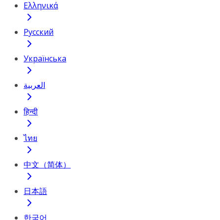
Ελληνικά
Русский
Українська
العربية
हिन्दी
ไทย
中文（简体）
日本語
한국어