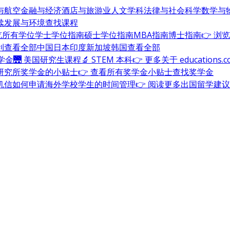
与航空
金融与经济
酒店与旅游业
人文学科
法律与社会科学
数学与
续发展与环境
查找课程
浏览所有学位
学士学位指南
硕士学位指南
MBA指南
博士指南
👉 浏
利
查看全部
中国
日本
印度
新加坡
韩国
查看全部
奖学金
🌉 美国研究生课程
🔬 STEM 本科
👉 更多关于 education
研究所奖学金的小贴士
👉 查看所有奖学金小贴士
查找奖学金
机信
如何申请海外学校
学生的时间管理
👉 阅读更多出国留学建议