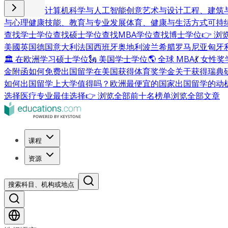
商业与管理
计算机科学与人工智能
创意艺术与设计
工程、建筑
与心理健康
技能、教育与专业发展
体育、健康与生活方式
可持
查找学士学位
查找硕士学位
查找MBA学位
查找博士学位
👉 
美國
英国
德国
意大利
法国
西班牙
奥地利
波兰
希腊
罗马尼亚
匈牙
🏛 在欧洲学习硕士学位
🗽 美国学士学位
🌎 全球 MBA
💃 女性
金附函
如何免费出国留学
在美国获得体育奖学金
关于获得瑞典
如何出国留学
上大学值得吗？
欧洲最便宜的国家
出国留学的动
选择
医疗专业最佳选择
👉 浏览全部前十名榜单
浏览全部文章
课程
资源
搜索科目、机构或地点