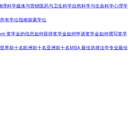
物理科学
媒体与营销
医药与卫生科学
自然科学与生命科学
心理学
览所有学位指南
探索学位
s.com 奖学金的信息
如何获得奖学金
如何申请奖学金
如何撰写奖学
世界前十名
欧洲前十名
亚洲前十名
MBA 最佳选择
法学专业最佳