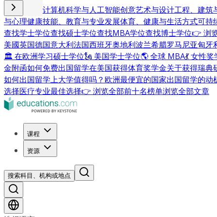
商业与管理
计算机科学与人工智能
创意艺术与设计
工程、建筑
与心理健康
技能、教育与专业发展
体育、健康与生活方式
可持
查找学士学位
查找硕士学位
查找MBA学位
查找博士学位
👉 
美國
英国
德国
意大利
法国
西班牙
奥地利
波兰
希腊
罗马尼亚
匈牙
🏛 在欧洲学习硕士学位
🗽 美国学士学位
🌎 全球 MBA
💃 女性
金附函
如何免费出国留学
在美国获得体育奖学金
关于获得瑞典
如何出国留学
上大学值得吗？
欧洲最便宜的国家
出国留学的动
选择
医疗专业最佳选择
👉 浏览全部前十名榜单
浏览全部文章
课程
资源
搜索科目、机构或地点