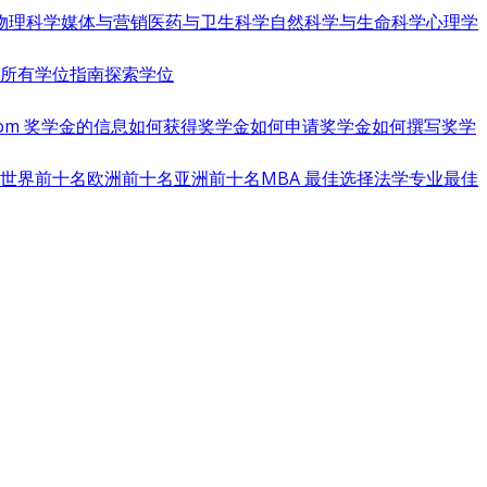
物理科学
媒体与营销
医药与卫生科学
自然科学与生命科学
心理学
览所有学位指南
探索学位
s.com 奖学金的信息
如何获得奖学金
如何申请奖学金
如何撰写奖学
世界前十名
欧洲前十名
亚洲前十名
MBA 最佳选择
法学专业最佳