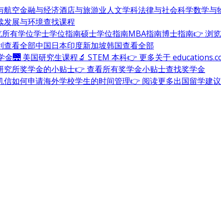
与航空
金融与经济
酒店与旅游业
人文学科
法律与社会科学
数学与
续发展与环境
查找课程
浏览所有学位
学士学位指南
硕士学位指南
MBA指南
博士指南
👉 浏
利
查看全部
中国
日本
印度
新加坡
韩国
查看全部
奖学金
🌉 美国研究生课程
🔬 STEM 本科
👉 更多关于 education
研究所奖学金的小贴士
👉 查看所有奖学金小贴士
查找奖学金
机信
如何申请海外学校
学生的时间管理
👉 阅读更多出国留学建议