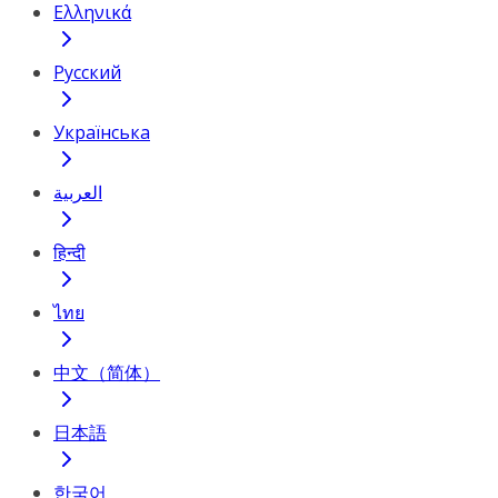
Ελληνικά
Русский
Українська
العربية
हिन्दी
ไทย
中文（简体）
日本語
한국어