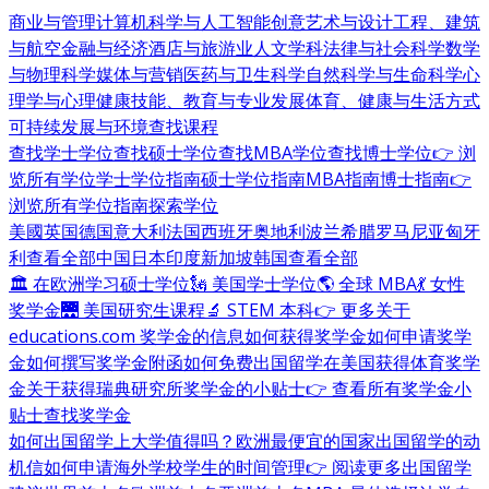
商业与管理
计算机科学与人工智能
创意艺术与设计
工程、建筑
与航空
金融与经济
酒店与旅游业
人文学科
法律与社会科学
数学
与物理科学
媒体与营销
医药与卫生科学
自然科学与生命科学
心
理学与心理健康
技能、教育与专业发展
体育、健康与生活方式
可持续发展与环境
查找课程
查找学士学位
查找硕士学位
查找MBA学位
查找博士学位
👉 浏
览所有学位
学士学位指南
硕士学位指南
MBA指南
博士指南
👉
浏览所有学位指南
探索学位
美國
英国
德国
意大利
法国
西班牙
奥地利
波兰
希腊
罗马尼亚
匈牙
利
查看全部
中国
日本
印度
新加坡
韩国
查看全部
🏛 在欧洲学习硕士学位
🗽 美国学士学位
🌎 全球 MBA
💃 女性
奖学金
🌉 美国研究生课程
🔬 STEM 本科
👉 更多关于
educations.com 奖学金的信息
如何获得奖学金
如何申请奖学
金
如何撰写奖学金附函
如何免费出国留学
在美国获得体育奖学
金
关于获得瑞典研究所奖学金的小贴士
👉 查看所有奖学金小
贴士
查找奖学金
如何出国留学
上大学值得吗？
欧洲最便宜的国家
出国留学的动
机信
如何申请海外学校
学生的时间管理
👉 阅读更多出国留学