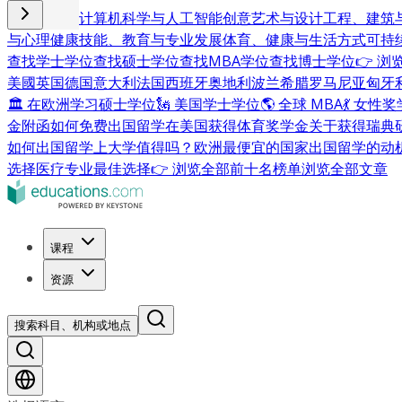
商业与管理
计算机科学与人工智能
创意艺术与设计
工程、建筑
与心理健康
技能、教育与专业发展
体育、健康与生活方式
可持
查找学士学位
查找硕士学位
查找MBA学位
查找博士学位
👉 
美國
英国
德国
意大利
法国
西班牙
奥地利
波兰
希腊
罗马尼亚
匈牙
🏛 在欧洲学习硕士学位
🗽 美国学士学位
🌎 全球 MBA
💃 女性
金附函
如何免费出国留学
在美国获得体育奖学金
关于获得瑞典
如何出国留学
上大学值得吗？
欧洲最便宜的国家
出国留学的动
选择
医疗专业最佳选择
👉 浏览全部前十名榜单
浏览全部文章
课程
资源
搜索科目、机构或地点