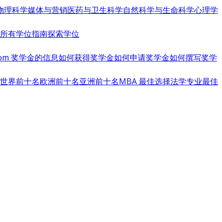
物理科学
媒体与营销
医药与卫生科学
自然科学与生命科学
心理学
览所有学位指南
探索学位
s.com 奖学金的信息
如何获得奖学金
如何申请奖学金
如何撰写奖学
世界前十名
欧洲前十名
亚洲前十名
MBA 最佳选择
法学专业最佳