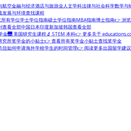
与航空
金融与经济
酒店与旅游业
人文学科
法律与社会科学
数学与
续发展与环境
查找课程
浏览所有学位
学士学位指南
硕士学位指南
MBA指南
博士指南
👉 浏
利
查看全部
中国
日本
印度
新加坡
韩国
查看全部
奖学金
🌉 美国研究生课程
🔬 STEM 本科
👉 更多关于 education
研究所奖学金的小贴士
👉 查看所有奖学金小贴士
查找奖学金
机信
如何申请海外学校
学生的时间管理
👉 阅读更多出国留学建议