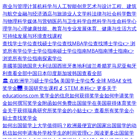
商业与管理
计算机科学与人工智能
创意艺术与设计
工程、建筑
与航空
金融与经济
酒店与旅游业
人文学科
法律与社会科学
数学
与物理科学
媒体与营销
医药与卫生科学
自然科学与生命科学
心
理学与心理健康
技能、教育与专业发展
体育、健康与生活方式
可持续发展与环境
查找课程
查找学士学位
查找硕士学位
查找MBA学位
查找博士学位
👉 浏
览所有学位
学士学位指南
硕士学位指南
MBA指南
博士指南
👉
浏览所有学位指南
探索学位
美國
英国
德国
意大利
法国
西班牙
奥地利
波兰
希腊
罗马尼亚
匈牙
利
查看全部
中国
日本
印度
新加坡
韩国
查看全部
🏛 在欧洲学习硕士学位
🗽 美国学士学位
🌎 全球 MBA
💃 女性
奖学金
🌉 美国研究生课程
🔬 STEM 本科
👉 更多关于
educations.com 奖学金的信息
如何获得奖学金
如何申请奖学
金
如何撰写奖学金附函
如何免费出国留学
在美国获得体育奖学
金
关于获得瑞典研究所奖学金的小贴士
👉 查看所有奖学金小
贴士
查找奖学金
如何出国留学
上大学值得吗？
欧洲最便宜的国家
出国留学的动
机信
如何申请海外学校
学生的时间管理
👉 阅读更多出国留学