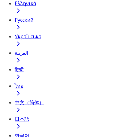
Ελληνικά
Русский
Українська
العربية
हिन्दी
ไทย
中文（简体）
日本語
한국어