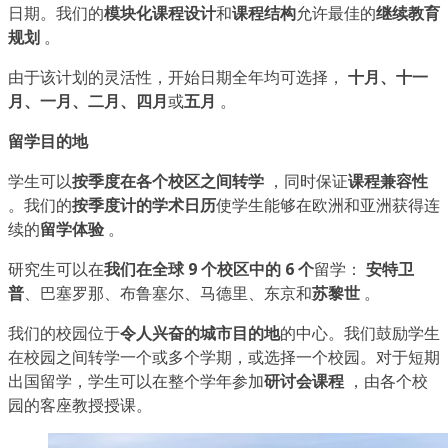
日期。我们的
模块化课程设计
和
课程结构
允许最佳的
继续教育
规划
。
由于该计划的灵活性，开始日期全年均可选择，
十月、十一
月、一月、二月、四月
或
五月
。
留学目的地
学生可以
按季度在各个校区之间转学
，同时保证
课程兼容性
。我们的
按季度计的学术日历
使学生能够在欧洲和亚洲获得连
续的
留学体验
。
研究生可以在
我们在全球 9 个校区中的 6 个
留学：
安特卫
普
、巴塞罗那、布鲁塞尔、马德里、东京和
苏黎世
。
我们的校园位于
令人兴奋的城市目的地
的中心。我们鼓励学生
在校园之间转学一个或多个学期，或选择一个校园。对于短期
出国留学，学生可以在整个学年参加
研讨会课程
，由各个校
园的客座教授授课。