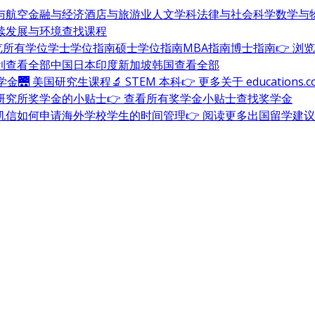
与航空
金融与经济
酒店与旅游业
人文学科
法律与社会科学
数学与
续发展与环境
查找课程
浏览所有学位
学士学位指南
硕士学位指南
MBA指南
博士指南
👉 浏
利
查看全部
中国
日本
印度
新加坡
韩国
查看全部
奖学金
🌉 美国研究生课程
🔬 STEM 本科
👉 更多关于 education
研究所奖学金的小贴士
👉 查看所有奖学金小贴士
查找奖学金
机信
如何申请海外学校
学生的时间管理
👉 阅读更多出国留学建议