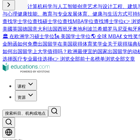
商业与管理
计算机科学与人工智能
创意艺术与设计
工程、建筑
与心理健康
技能、教育与专业发展
体育、健康与生活方式
可持
查找学士学位
查找硕士学位
查找MBA学位
查找博士学位
👉 
美國
英国
德国
意大利
法国
西班牙
奥地利
波兰
希腊
罗马尼亚
匈牙
🏛 在欧洲学习硕士学位
🗽 美国学士学位
🌎 全球 MBA
💃 女性
金附函
如何免费出国留学
在美国获得体育奖学金
关于获得瑞典
如何出国留学
上大学值得吗？
欧洲最便宜的国家
出国留学的动
选择
医疗专业最佳选择
👉 浏览全部前十名榜单
浏览全部文章
课程
资源
搜索科目、机构或地点