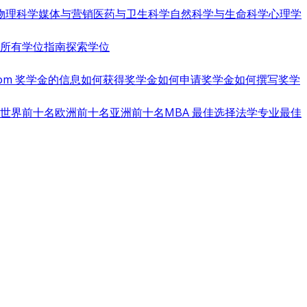
物理科学
媒体与营销
医药与卫生科学
自然科学与生命科学
心理学
览所有学位指南
探索学位
s.com 奖学金的信息
如何获得奖学金
如何申请奖学金
如何撰写奖学
世界前十名
欧洲前十名
亚洲前十名
MBA 最佳选择
法学专业最佳