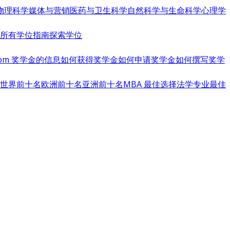
物理科学
媒体与营销
医药与卫生科学
自然科学与生命科学
心理学
览所有学位指南
探索学位
s.com 奖学金的信息
如何获得奖学金
如何申请奖学金
如何撰写奖学
世界前十名
欧洲前十名
亚洲前十名
MBA 最佳选择
法学专业最佳