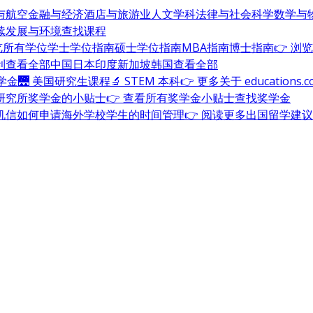
与航空
金融与经济
酒店与旅游业
人文学科
法律与社会科学
数学与
续发展与环境
查找课程
浏览所有学位
学士学位指南
硕士学位指南
MBA指南
博士指南
👉 浏
利
查看全部
中国
日本
印度
新加坡
韩国
查看全部
奖学金
🌉 美国研究生课程
🔬 STEM 本科
👉 更多关于 education
研究所奖学金的小贴士
👉 查看所有奖学金小贴士
查找奖学金
机信
如何申请海外学校
学生的时间管理
👉 阅读更多出国留学建议