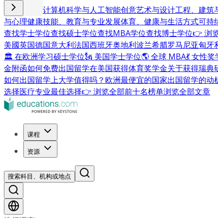
商业与管理
计算机科学与人工智能
创意艺术与设计
工程、建筑
与心理健康
技能、教育与专业发展
体育、健康与生活方式
可持
查找学士学位
查找硕士学位
查找MBA学位
查找博士学位
👉 
美國
英国
德国
意大利
法国
西班牙
奥地利
波兰
希腊
罗马尼亚
匈牙
🏛 在欧洲学习硕士学位
🗽 美国学士学位
🌎 全球 MBA
💃 女性
金附函
如何免费出国留学
在美国获得体育奖学金
关于获得瑞典
如何出国留学
上大学值得吗？
欧洲最便宜的国家
出国留学的动
选择
医疗专业最佳选择
👉 浏览全部前十名榜单
浏览全部文章
课程
资源
搜索科目、机构或地点