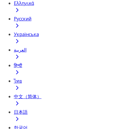
Ελληνικά
Русский
Українська
العربية
हिन्दी
ไทย
中文（简体）
日本語
한국어