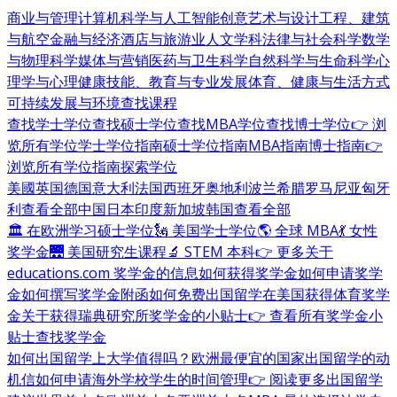
商业与管理
计算机科学与人工智能
创意艺术与设计
工程、建筑
与航空
金融与经济
酒店与旅游业
人文学科
法律与社会科学
数学
与物理科学
媒体与营销
医药与卫生科学
自然科学与生命科学
心
理学与心理健康
技能、教育与专业发展
体育、健康与生活方式
可持续发展与环境
查找课程
查找学士学位
查找硕士学位
查找MBA学位
查找博士学位
👉 浏
览所有学位
学士学位指南
硕士学位指南
MBA指南
博士指南
👉
浏览所有学位指南
探索学位
美國
英国
德国
意大利
法国
西班牙
奥地利
波兰
希腊
罗马尼亚
匈牙
利
查看全部
中国
日本
印度
新加坡
韩国
查看全部
🏛 在欧洲学习硕士学位
🗽 美国学士学位
🌎 全球 MBA
💃 女性
奖学金
🌉 美国研究生课程
🔬 STEM 本科
👉 更多关于
educations.com 奖学金的信息
如何获得奖学金
如何申请奖学
金
如何撰写奖学金附函
如何免费出国留学
在美国获得体育奖学
金
关于获得瑞典研究所奖学金的小贴士
👉 查看所有奖学金小
贴士
查找奖学金
如何出国留学
上大学值得吗？
欧洲最便宜的国家
出国留学的动
机信
如何申请海外学校
学生的时间管理
👉 阅读更多出国留学