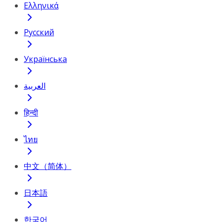
Ελληνικά
Русский
Українська
العربية
हिन्दी
ไทย
中文（简体）
日本語
한국어