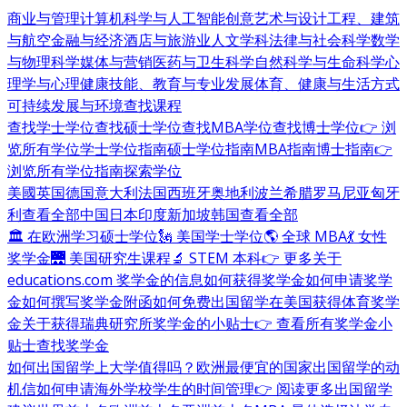
商业与管理
计算机科学与人工智能
创意艺术与设计
工程、建筑
与航空
金融与经济
酒店与旅游业
人文学科
法律与社会科学
数学
与物理科学
媒体与营销
医药与卫生科学
自然科学与生命科学
心
理学与心理健康
技能、教育与专业发展
体育、健康与生活方式
可持续发展与环境
查找课程
查找学士学位
查找硕士学位
查找MBA学位
查找博士学位
👉 浏
览所有学位
学士学位指南
硕士学位指南
MBA指南
博士指南
👉
浏览所有学位指南
探索学位
美國
英国
德国
意大利
法国
西班牙
奥地利
波兰
希腊
罗马尼亚
匈牙
利
查看全部
中国
日本
印度
新加坡
韩国
查看全部
🏛 在欧洲学习硕士学位
🗽 美国学士学位
🌎 全球 MBA
💃 女性
奖学金
🌉 美国研究生课程
🔬 STEM 本科
👉 更多关于
educations.com 奖学金的信息
如何获得奖学金
如何申请奖学
金
如何撰写奖学金附函
如何免费出国留学
在美国获得体育奖学
金
关于获得瑞典研究所奖学金的小贴士
👉 查看所有奖学金小
贴士
查找奖学金
如何出国留学
上大学值得吗？
欧洲最便宜的国家
出国留学的动
机信
如何申请海外学校
学生的时间管理
👉 阅读更多出国留学