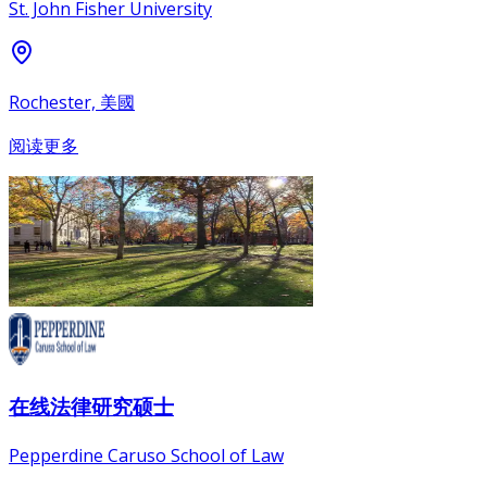
St. John Fisher University
Rochester, 美國
阅读更多
在线法律研究硕士
Pepperdine Caruso School of Law