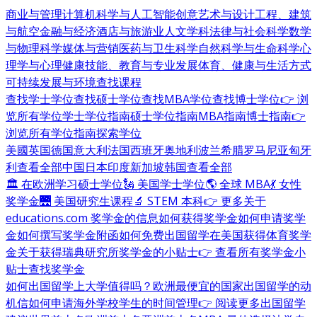
商业与管理
计算机科学与人工智能
创意艺术与设计
工程、建筑
与航空
金融与经济
酒店与旅游业
人文学科
法律与社会科学
数学
与物理科学
媒体与营销
医药与卫生科学
自然科学与生命科学
心
理学与心理健康
技能、教育与专业发展
体育、健康与生活方式
可持续发展与环境
查找课程
查找学士学位
查找硕士学位
查找MBA学位
查找博士学位
👉 浏
览所有学位
学士学位指南
硕士学位指南
MBA指南
博士指南
👉
浏览所有学位指南
探索学位
美國
英国
德国
意大利
法国
西班牙
奥地利
波兰
希腊
罗马尼亚
匈牙
利
查看全部
中国
日本
印度
新加坡
韩国
查看全部
🏛 在欧洲学习硕士学位
🗽 美国学士学位
🌎 全球 MBA
💃 女性
奖学金
🌉 美国研究生课程
🔬 STEM 本科
👉 更多关于
educations.com 奖学金的信息
如何获得奖学金
如何申请奖学
金
如何撰写奖学金附函
如何免费出国留学
在美国获得体育奖学
金
关于获得瑞典研究所奖学金的小贴士
👉 查看所有奖学金小
贴士
查找奖学金
如何出国留学
上大学值得吗？
欧洲最便宜的国家
出国留学的动
机信
如何申请海外学校
学生的时间管理
👉 阅读更多出国留学