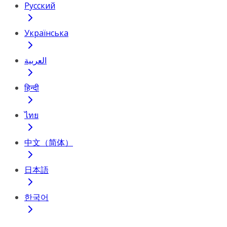
Русский
Українська
العربية
हिन्दी
ไทย
中文（简体）
日本語
한국어