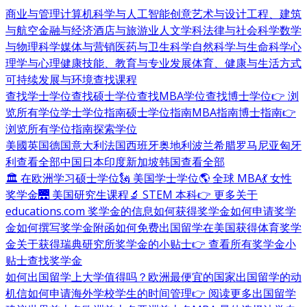
商业与管理
计算机科学与人工智能
创意艺术与设计
工程、建筑
与航空
金融与经济
酒店与旅游业
人文学科
法律与社会科学
数学
与物理科学
媒体与营销
医药与卫生科学
自然科学与生命科学
心
理学与心理健康
技能、教育与专业发展
体育、健康与生活方式
可持续发展与环境
查找课程
查找学士学位
查找硕士学位
查找MBA学位
查找博士学位
👉 浏
览所有学位
学士学位指南
硕士学位指南
MBA指南
博士指南
👉
浏览所有学位指南
探索学位
美國
英国
德国
意大利
法国
西班牙
奥地利
波兰
希腊
罗马尼亚
匈牙
利
查看全部
中国
日本
印度
新加坡
韩国
查看全部
🏛 在欧洲学习硕士学位
🗽 美国学士学位
🌎 全球 MBA
💃 女性
奖学金
🌉 美国研究生课程
🔬 STEM 本科
👉 更多关于
educations.com 奖学金的信息
如何获得奖学金
如何申请奖学
金
如何撰写奖学金附函
如何免费出国留学
在美国获得体育奖学
金
关于获得瑞典研究所奖学金的小贴士
👉 查看所有奖学金小
贴士
查找奖学金
如何出国留学
上大学值得吗？
欧洲最便宜的国家
出国留学的动
机信
如何申请海外学校
学生的时间管理
👉 阅读更多出国留学