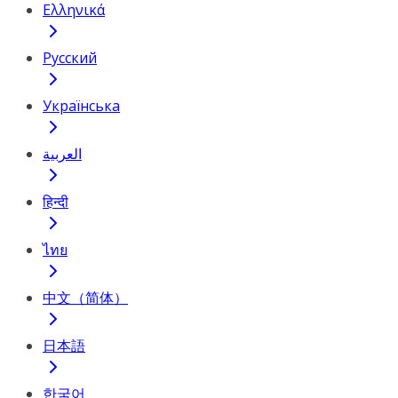
Ελληνικά
Русский
Українська
العربية
हिन्दी
ไทย
中文（简体）
日本語
한국어