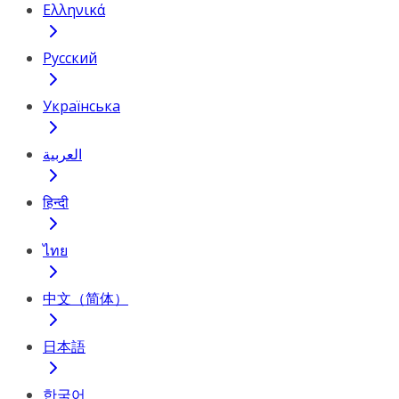
Ελληνικά
Русский
Українська
العربية
हिन्दी
ไทย
中文（简体）
日本語
한국어