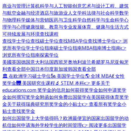
商业与管理
计算机科学与人工智能
创意艺术与设计
工程、建筑
与航空
金融与经济
酒店与旅游业
人文学科
法律与社会科学
数学
与物理科学
媒体与营销
医药与卫生科学
自然科学与生命科学
心
理学与心理健康
技能、教育与专业发展
体育、健康与生活方式
可持续发展与环境
查找课程
查找学士学位
查找硕士学位
查找MBA学位
查找博士学位
👉 浏
览所有学位
学士学位指南
硕士学位指南
MBA指南
博士指南
👉
浏览所有学位指南
探索学位
美國
英国
德国
意大利
法国
西班牙
奥地利
波兰
希腊
罗马尼亚
匈牙
利
查看全部
中国
日本
印度
新加坡
韩国
查看全部
🏛 在欧洲学习硕士学位
🗽 美国学士学位
🌎 全球 MBA
💃 女性
奖学金
🌉 美国研究生课程
🔬 STEM 本科
👉 更多关于
educations.com 奖学金的信息
如何获得奖学金
如何申请奖学
金
如何撰写奖学金附函
如何免费出国留学
在美国获得体育奖学
金
关于获得瑞典研究所奖学金的小贴士
👉 查看所有奖学金小
贴士
查找奖学金
如何出国留学
上大学值得吗？
欧洲最便宜的国家
出国留学的动
机信
如何申请海外学校
学生的时间管理
👉 阅读更多出国留学