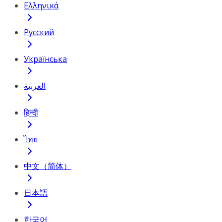
Ελληνικά
Русский
Українська
العربية
हिन्दी
ไทย
中文（简体）
日本語
한국어