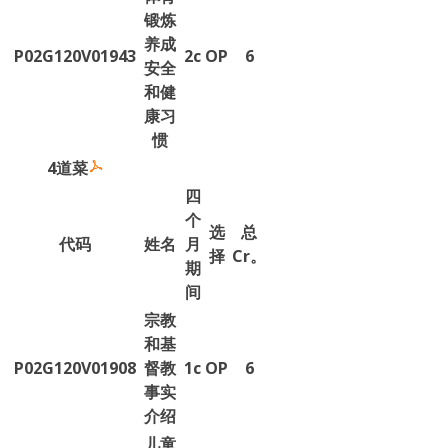
锻炼
养成
P02G120V01943
2c
OP
6
安全
和健
康习
惯
4道菜
四
个
选
总
代码
姓名
月
择
Cr。
期
间
宗教
和基
P02G120V01908
督教
1c
OP
6
事实
介绍
儿童