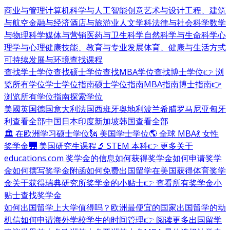
商业与管理
计算机科学与人工智能
创意艺术与设计
工程、建筑
与航空
金融与经济
酒店与旅游业
人文学科
法律与社会科学
数学
与物理科学
媒体与营销
医药与卫生科学
自然科学与生命科学
心
理学与心理健康
技能、教育与专业发展
体育、健康与生活方式
可持续发展与环境
查找课程
查找学士学位
查找硕士学位
查找MBA学位
查找博士学位
👉 浏
览所有学位
学士学位指南
硕士学位指南
MBA指南
博士指南
👉
浏览所有学位指南
探索学位
美國
英国
德国
意大利
法国
西班牙
奥地利
波兰
希腊
罗马尼亚
匈牙
利
查看全部
中国
日本
印度
新加坡
韩国
查看全部
🏛 在欧洲学习硕士学位
🗽 美国学士学位
🌎 全球 MBA
💃 女性
奖学金
🌉 美国研究生课程
🔬 STEM 本科
👉 更多关于
educations.com 奖学金的信息
如何获得奖学金
如何申请奖学
金
如何撰写奖学金附函
如何免费出国留学
在美国获得体育奖学
金
关于获得瑞典研究所奖学金的小贴士
👉 查看所有奖学金小
贴士
查找奖学金
如何出国留学
上大学值得吗？
欧洲最便宜的国家
出国留学的动
机信
如何申请海外学校
学生的时间管理
👉 阅读更多出国留学