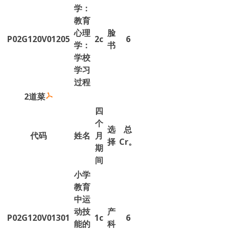
学：
教育
心理
脸
P02G120V01205
2c
6
学：
书
学校
学习
过程
2道菜
四
个
选
总
代码
姓名
月
择
Cr。
期
间
小学
教育
中运
动技
产
P02G120V01301
1c
6
能的
科