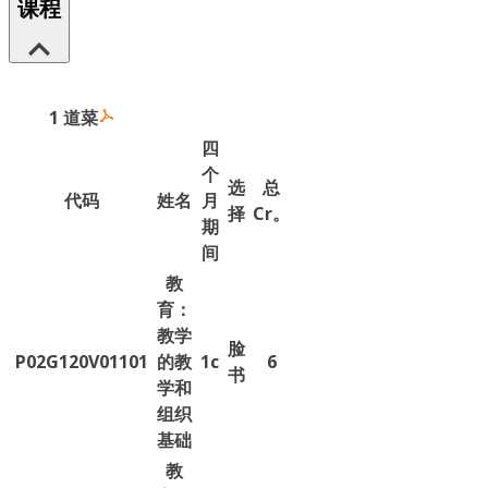
课程
1 道菜
四
个
选
总
代码
姓名
月
择
Cr。
期
间
教
育：
教学
脸
P02G120V01101
的教
1c
6
书
学和
组织
基础
教