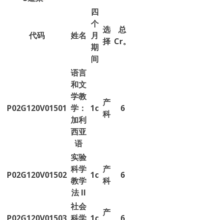
四
个
选
总
代码
姓名
月
择
Cr。
期
间
语言
和文
学教
产
P02G120V01501
学：
1c
6
科
加利
西亚
语
实验
科学
产
P02G120V01502
1c
6
教学
科
法 II
社会
产
P02G120V01503
科学
1c
6