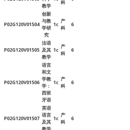
科
教学
创新
与教
产
P02G120V01504
1c
6
学研
科
究
法语
产
P02G120V01505
及其
1c
6
科
教学
语言
和文
学教
产
P02G120V01506
1c
6
学：
科
西班
牙语
英语
语言
产
P02G120V01507
1c
6
及其
科
教学