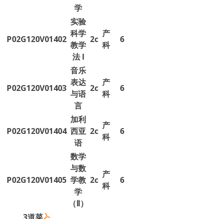
学
实验
科学
产
P02G120V01402
2c
6
教学
科
法 I
音乐
表达
产
P02G120V01403
2c
6
与语
科
言
加利
产
P02G120V01404
西亚
2c
6
科
语
数学
与数
产
P02G120V01405
学教
2c
6
科
学
（Ⅱ）
3道菜