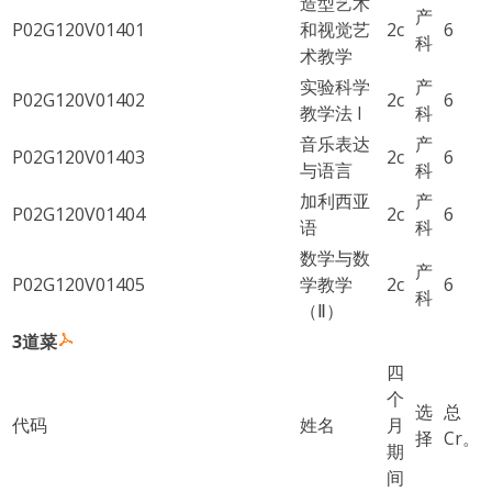
造型艺术
产
P02G120V01401
和视觉艺
2c
6
科
术教学
实验科学
产
P02G120V01402
2c
6
教学法 I
科
音乐表达
产
P02G120V01403
2c
6
与语言
科
加利西亚
产
P02G120V01404
2c
6
语
科
数学与数
产
P02G120V01405
学教学
2c
6
科
（Ⅱ）
3道菜
四
个
选
总
代码
姓名
月
择
Cr。
期
间