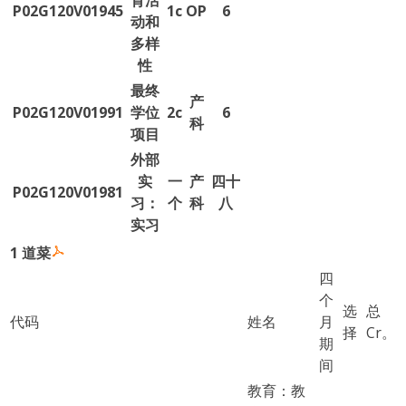
育活
P02G120V01945
1c
OP
6
动和
多样
性
最终
产
P02G120V01991
学位
2c
6
科
项目
外部
实
一
产
四十
P02G120V01981
习：
个
科
八
实习
1 道菜
四
个
选
总
代码
姓名
月
择
Cr。
期
间
教育：教