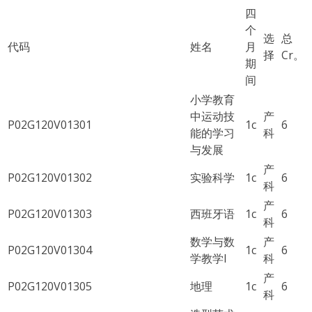
四
个
选
总
代码
姓名
月
择
Cr。
期
间
小学教育
中运动技
产
P02G120V01301
1c
6
能的学习
科
与发展
产
P02G120V01302
实验科学
1c
6
科
产
P02G120V01303
西班牙语
1c
6
科
数学与数
产
P02G120V01304
1c
6
学教学I
科
产
P02G120V01305
地理
1c
6
科