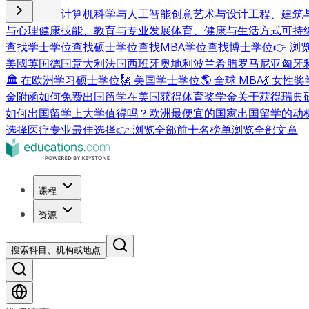
商业与管理
计算机科学与人工智能
创意艺术与设计
工程、建筑
与心理健康
技能、教育与专业发展
体育、健康与生活方式
可持
查找学士学位
查找硕士学位
查找MBA学位
查找博士学位
👉 
美國
英国
德国
意大利
法国
西班牙
奥地利
波兰
希腊
罗马尼亚
匈牙
🏛 在欧洲学习硕士学位
🗽 美国学士学位
🌎 全球 MBA
💃 女性
金附函
如何免费出国留学
在美国获得体育奖学金
关于获得瑞典
如何出国留学
上大学值得吗？
欧洲最便宜的国家
出国留学的动
选择
医疗专业最佳选择
👉 浏览全部前十名榜单
浏览全部文章
课程
资源
搜索科目、机构或地点