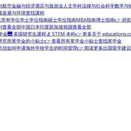
与航空
金融与经济
酒店与旅游业
人文学科
法律与社会科学
数学与
续发展与环境
查找课程
浏览所有学位
学士学位指南
硕士学位指南
MBA指南
博士指南
👉 浏
利
查看全部
中国
日本
印度
新加坡
韩国
查看全部
奖学金
🌉 美国研究生课程
🔬 STEM 本科
👉 更多关于 education
研究所奖学金的小贴士
👉 查看所有奖学金小贴士
查找奖学金
机信
如何申请海外学校
学生的时间管理
👉 阅读更多出国留学建议