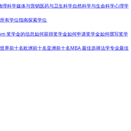
物理科学
媒体与营销
医药与卫生科学
自然科学与生命科学
心理学
览所有学位指南
探索学位
s.com 奖学金的信息
如何获得奖学金
如何申请奖学金
如何撰写奖学
世界前十名
欧洲前十名
亚洲前十名
MBA 最佳选择
法学专业最佳