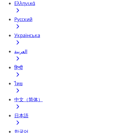
Ελληνικά
Русский
Українська
العربية
हिन्दी
ไทย
中文（简体）
日本語
한국어