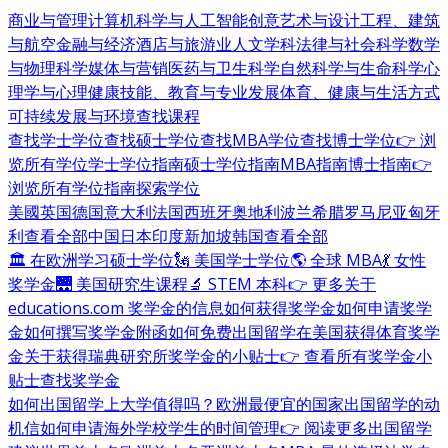
商业与管理
计算机科学与人工智能
创意艺术与设计
工程、建筑
与航空
金融与经济
酒店与旅游业
人文学科
法律与社会科学
数学
与物理科学
媒体与营销
医药与卫生科学
自然科学与生命科学
心
理学与心理健康
技能、教育与专业发展
体育、健康与生活方式
可持续发展与环境
查找课程
查找学士学位
查找硕士学位
查找MBA学位
查找博士学位
👉 浏
览所有学位
学士学位指南
硕士学位指南
MBA指南
博士指南
👉
浏览所有学位指南
探索学位
美國
英国
德国
意大利
法国
西班牙
奥地利
波兰
希腊
罗马尼亚
匈牙
利
查看全部
中国
日本
印度
新加坡
韩国
查看全部
🏛 在欧洲学习硕士学位
🗽 美国学士学位
🌎 全球 MBA
💃 女性
奖学金
🌉 美国研究生课程
🔬 STEM 本科
👉 更多关于
educations.com 奖学金的信息
如何获得奖学金
如何申请奖学
金
如何撰写奖学金附函
如何免费出国留学
在美国获得体育奖学
金
关于获得瑞典研究所奖学金的小贴士
👉 查看所有奖学金小
贴士
查找奖学金
如何出国留学
上大学值得吗？
欧洲最便宜的国家
出国留学的动
机信
如何申请海外学校
学生的时间管理
👉 阅读更多出国留学