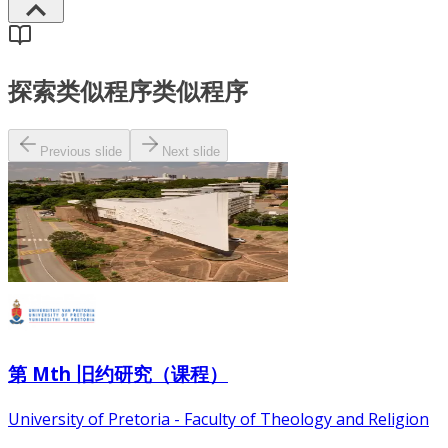
探索类似程序
类似程序
Previous slide
Next slide
第 Mth 旧约研究（课程）
University of Pretoria - Faculty of Theology and Religion