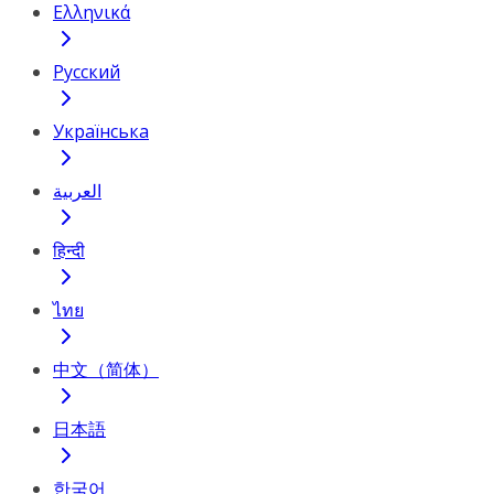
Ελληνικά
Русский
Українська
العربية
हिन्दी
ไทย
中文（简体）
日本語
한국어