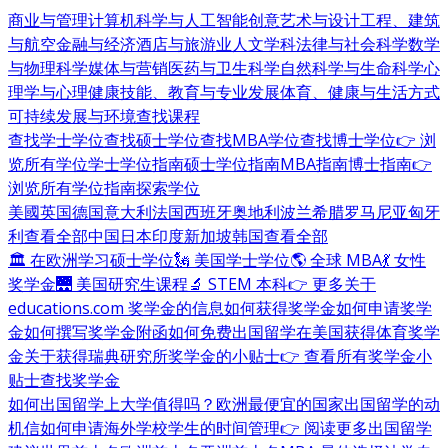
商业与管理
计算机科学与人工智能
创意艺术与设计
工程、建筑
与航空
金融与经济
酒店与旅游业
人文学科
法律与社会科学
数学
与物理科学
媒体与营销
医药与卫生科学
自然科学与生命科学
心
理学与心理健康
技能、教育与专业发展
体育、健康与生活方式
可持续发展与环境
查找课程
查找学士学位
查找硕士学位
查找MBA学位
查找博士学位
👉 浏
览所有学位
学士学位指南
硕士学位指南
MBA指南
博士指南
👉
浏览所有学位指南
探索学位
美國
英国
德国
意大利
法国
西班牙
奥地利
波兰
希腊
罗马尼亚
匈牙
利
查看全部
中国
日本
印度
新加坡
韩国
查看全部
🏛 在欧洲学习硕士学位
🗽 美国学士学位
🌎 全球 MBA
💃 女性
奖学金
🌉 美国研究生课程
🔬 STEM 本科
👉 更多关于
educations.com 奖学金的信息
如何获得奖学金
如何申请奖学
金
如何撰写奖学金附函
如何免费出国留学
在美国获得体育奖学
金
关于获得瑞典研究所奖学金的小贴士
👉 查看所有奖学金小
贴士
查找奖学金
如何出国留学
上大学值得吗？
欧洲最便宜的国家
出国留学的动
机信
如何申请海外学校
学生的时间管理
👉 阅读更多出国留学