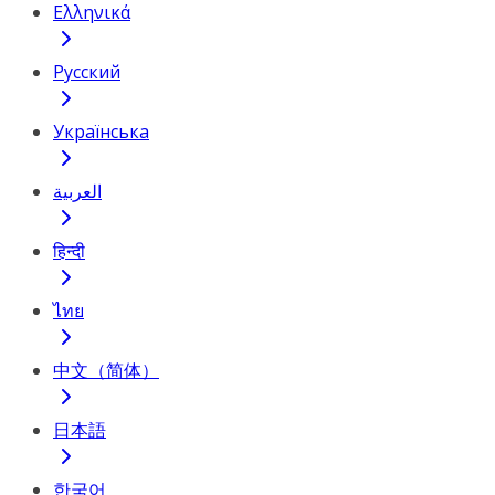
Ελληνικά
Русский
Українська
العربية
हिन्दी
ไทย
中文（简体）
日本語
한국어