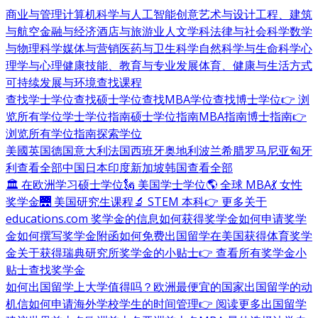
商业与管理
计算机科学与人工智能
创意艺术与设计
工程、建筑
与航空
金融与经济
酒店与旅游业
人文学科
法律与社会科学
数学
与物理科学
媒体与营销
医药与卫生科学
自然科学与生命科学
心
理学与心理健康
技能、教育与专业发展
体育、健康与生活方式
可持续发展与环境
查找课程
查找学士学位
查找硕士学位
查找MBA学位
查找博士学位
👉 浏
览所有学位
学士学位指南
硕士学位指南
MBA指南
博士指南
👉
浏览所有学位指南
探索学位
美國
英国
德国
意大利
法国
西班牙
奥地利
波兰
希腊
罗马尼亚
匈牙
利
查看全部
中国
日本
印度
新加坡
韩国
查看全部
🏛 在欧洲学习硕士学位
🗽 美国学士学位
🌎 全球 MBA
💃 女性
奖学金
🌉 美国研究生课程
🔬 STEM 本科
👉 更多关于
educations.com 奖学金的信息
如何获得奖学金
如何申请奖学
金
如何撰写奖学金附函
如何免费出国留学
在美国获得体育奖学
金
关于获得瑞典研究所奖学金的小贴士
👉 查看所有奖学金小
贴士
查找奖学金
如何出国留学
上大学值得吗？
欧洲最便宜的国家
出国留学的动
机信
如何申请海外学校
学生的时间管理
👉 阅读更多出国留学