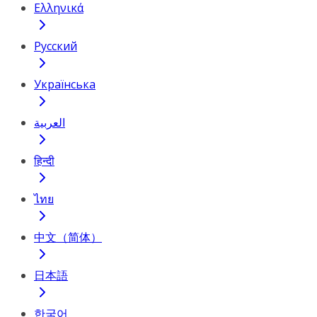
Ελληνικά
Русский
Українська
العربية
हिन्दी
ไทย
中文（简体）
日本語
한국어