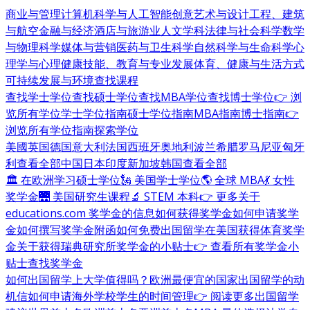
商业与管理
计算机科学与人工智能
创意艺术与设计
工程、建筑
与航空
金融与经济
酒店与旅游业
人文学科
法律与社会科学
数学
与物理科学
媒体与营销
医药与卫生科学
自然科学与生命科学
心
理学与心理健康
技能、教育与专业发展
体育、健康与生活方式
可持续发展与环境
查找课程
查找学士学位
查找硕士学位
查找MBA学位
查找博士学位
👉 浏
览所有学位
学士学位指南
硕士学位指南
MBA指南
博士指南
👉
浏览所有学位指南
探索学位
美國
英国
德国
意大利
法国
西班牙
奥地利
波兰
希腊
罗马尼亚
匈牙
利
查看全部
中国
日本
印度
新加坡
韩国
查看全部
🏛 在欧洲学习硕士学位
🗽 美国学士学位
🌎 全球 MBA
💃 女性
奖学金
🌉 美国研究生课程
🔬 STEM 本科
👉 更多关于
educations.com 奖学金的信息
如何获得奖学金
如何申请奖学
金
如何撰写奖学金附函
如何免费出国留学
在美国获得体育奖学
金
关于获得瑞典研究所奖学金的小贴士
👉 查看所有奖学金小
贴士
查找奖学金
如何出国留学
上大学值得吗？
欧洲最便宜的国家
出国留学的动
机信
如何申请海外学校
学生的时间管理
👉 阅读更多出国留学