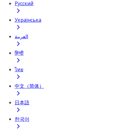
Русский
Українська
العربية
हिन्दी
ไทย
中文（简体）
日本語
한국어