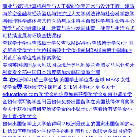
商业与管理
计算机科学与人工智能
创意艺术与设计
工程、建筑
与航空
金融与经济
酒店与旅游业
人文学科
法律与社会科学
数学
与物理科学
媒体与营销
医药与卫生科学
自然科学与生命科学
心
理学与心理健康
技能、教育与专业发展
体育、健康与生活方式
可持续发展与环境
查找课程
查找学士学位
查找硕士学位
查找MBA学位
查找博士学位
👉 浏
览所有学位
学士学位指南
硕士学位指南
MBA指南
博士指南
👉
浏览所有学位指南
探索学位
美國
英国
德国
意大利
法国
西班牙
奥地利
波兰
希腊
罗马尼亚
匈牙
利
查看全部
中国
日本
印度
新加坡
韩国
查看全部
🏛 在欧洲学习硕士学位
🗽 美国学士学位
🌎 全球 MBA
💃 女性
奖学金
🌉 美国研究生课程
🔬 STEM 本科
👉 更多关于
educations.com 奖学金的信息
如何获得奖学金
如何申请奖学
金
如何撰写奖学金附函
如何免费出国留学
在美国获得体育奖学
金
关于获得瑞典研究所奖学金的小贴士
👉 查看所有奖学金小
贴士
查找奖学金
如何出国留学
上大学值得吗？
欧洲最便宜的国家
出国留学的动
机信
如何申请海外学校
学生的时间管理
👉 阅读更多出国留学