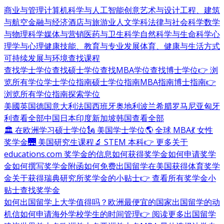
商业与管理
计算机科学与人工智能
创意艺术与设计
工程、建筑
与航空
金融与经济
酒店与旅游业
人文学科
法律与社会科学
数学
与物理科学
媒体与营销
医药与卫生科学
自然科学与生命科学
心
理学与心理健康
技能、教育与专业发展
体育、健康与生活方式
可持续发展与环境
查找课程
查找学士学位
查找硕士学位
查找MBA学位
查找博士学位
👉 浏
览所有学位
学士学位指南
硕士学位指南
MBA指南
博士指南
👉
浏览所有学位指南
探索学位
美國
英国
德国
意大利
法国
西班牙
奥地利
波兰
希腊
罗马尼亚
匈牙
利
查看全部
中国
日本
印度
新加坡
韩国
查看全部
🏛 在欧洲学习硕士学位
🗽 美国学士学位
🌎 全球 MBA
💃 女性
奖学金
🌉 美国研究生课程
🔬 STEM 本科
👉 更多关于
educations.com 奖学金的信息
如何获得奖学金
如何申请奖学
金
如何撰写奖学金附函
如何免费出国留学
在美国获得体育奖学
金
关于获得瑞典研究所奖学金的小贴士
👉 查看所有奖学金小
贴士
查找奖学金
如何出国留学
上大学值得吗？
欧洲最便宜的国家
出国留学的动
机信
如何申请海外学校
学生的时间管理
👉 阅读更多出国留学