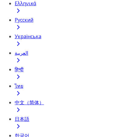
Ελληνικά
Русский
Українська
العربية
हिन्दी
ไทย
中文（简体）
日本語
한국어