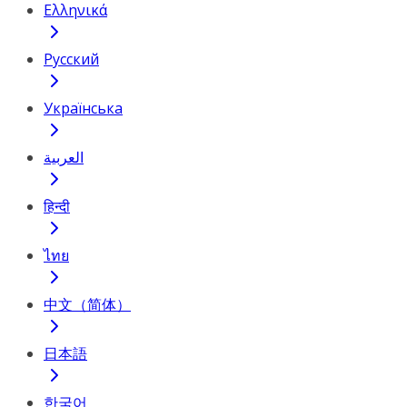
Ελληνικά
Русский
Українська
العربية
हिन्दी
ไทย
中文（简体）
日本語
한국어