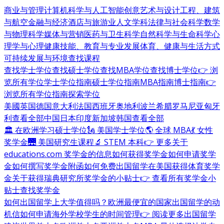
商业与管理
计算机科学与人工智能
创意艺术与设计
工程、建筑
与航空
金融与经济
酒店与旅游业
人文学科
法律与社会科学
数学
与物理科学
媒体与营销
医药与卫生科学
自然科学与生命科学
心
理学与心理健康
技能、教育与专业发展
体育、健康与生活方式
可持续发展与环境
查找课程
查找学士学位
查找硕士学位
查找MBA学位
查找博士学位
👉 浏
览所有学位
学士学位指南
硕士学位指南
MBA指南
博士指南
👉
浏览所有学位指南
探索学位
美國
英国
德国
意大利
法国
西班牙
奥地利
波兰
希腊
罗马尼亚
匈牙
利
查看全部
中国
日本
印度
新加坡
韩国
查看全部
🏛 在欧洲学习硕士学位
🗽 美国学士学位
🌎 全球 MBA
💃 女性
奖学金
🌉 美国研究生课程
🔬 STEM 本科
👉 更多关于
educations.com 奖学金的信息
如何获得奖学金
如何申请奖学
金
如何撰写奖学金附函
如何免费出国留学
在美国获得体育奖学
金
关于获得瑞典研究所奖学金的小贴士
👉 查看所有奖学金小
贴士
查找奖学金
如何出国留学
上大学值得吗？
欧洲最便宜的国家
出国留学的动
机信
如何申请海外学校
学生的时间管理
👉 阅读更多出国留学