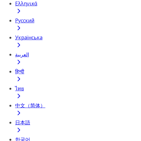
Ελληνικά
Русский
Українська
العربية
हिन्दी
ไทย
中文（简体）
日本語
한국어