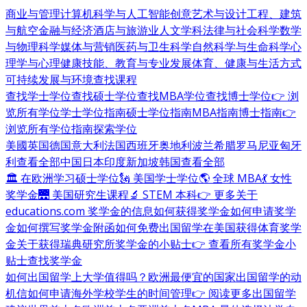
商业与管理
计算机科学与人工智能
创意艺术与设计
工程、建筑
与航空
金融与经济
酒店与旅游业
人文学科
法律与社会科学
数学
与物理科学
媒体与营销
医药与卫生科学
自然科学与生命科学
心
理学与心理健康
技能、教育与专业发展
体育、健康与生活方式
可持续发展与环境
查找课程
查找学士学位
查找硕士学位
查找MBA学位
查找博士学位
👉 浏
览所有学位
学士学位指南
硕士学位指南
MBA指南
博士指南
👉
浏览所有学位指南
探索学位
美國
英国
德国
意大利
法国
西班牙
奥地利
波兰
希腊
罗马尼亚
匈牙
利
查看全部
中国
日本
印度
新加坡
韩国
查看全部
🏛 在欧洲学习硕士学位
🗽 美国学士学位
🌎 全球 MBA
💃 女性
奖学金
🌉 美国研究生课程
🔬 STEM 本科
👉 更多关于
educations.com 奖学金的信息
如何获得奖学金
如何申请奖学
金
如何撰写奖学金附函
如何免费出国留学
在美国获得体育奖学
金
关于获得瑞典研究所奖学金的小贴士
👉 查看所有奖学金小
贴士
查找奖学金
如何出国留学
上大学值得吗？
欧洲最便宜的国家
出国留学的动
机信
如何申请海外学校
学生的时间管理
👉 阅读更多出国留学