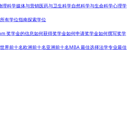
物理科学
媒体与营销
医药与卫生科学
自然科学与生命科学
心理学
览所有学位指南
探索学位
s.com 奖学金的信息
如何获得奖学金
如何申请奖学金
如何撰写奖学
世界前十名
欧洲前十名
亚洲前十名
MBA 最佳选择
法学专业最佳