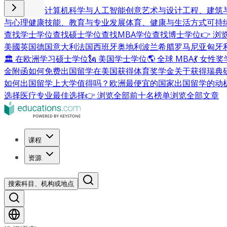
商业与管理
计算机科学与人工智能
创意艺术与设计
工程、建筑
与心理健康
技能、教育与专业发展
体育、健康与生活方式
可持
查找学士学位
查找硕士学位
查找MBA学位
查找博士学位
👉 
美國
英国
德国
意大利
法国
西班牙
奥地利
波兰
希腊
罗马尼亚
匈牙
🏛 在欧洲学习硕士学位
🗽 美国学士学位
🌎 全球 MBA
💃 女性
金附函
如何免费出国留学
在美国获得体育奖学金
关于获得瑞典
如何出国留学
上大学值得吗？
欧洲最便宜的国家
出国留学的动
选择
医疗专业最佳选择
👉 浏览全部前十名榜单
浏览全部文章
课程
资源
搜索科目、机构或地点