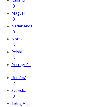
Italiano
Magyar
Nederlands
Norsk
Polski
Português
Română
Svenska
Tiếng Việt