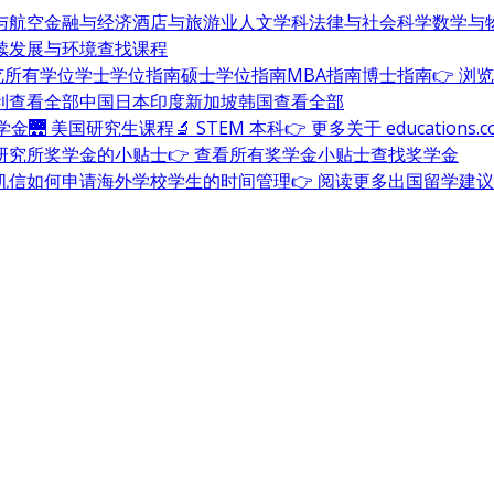
与航空
金融与经济
酒店与旅游业
人文学科
法律与社会科学
数学与
续发展与环境
查找课程
浏览所有学位
学士学位指南
硕士学位指南
MBA指南
博士指南
👉 浏
利
查看全部
中国
日本
印度
新加坡
韩国
查看全部
奖学金
🌉 美国研究生课程
🔬 STEM 本科
👉 更多关于 education
研究所奖学金的小贴士
👉 查看所有奖学金小贴士
查找奖学金
机信
如何申请海外学校
学生的时间管理
👉 阅读更多出国留学建议