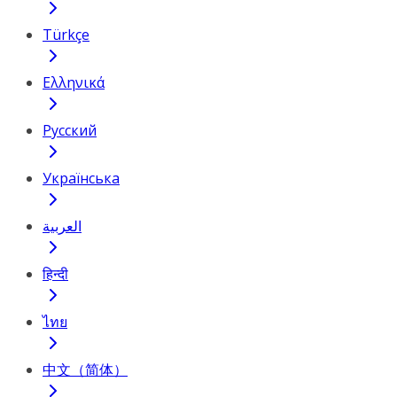
Türkçe
Ελληνικά
Русский
Українська
العربية
हिन्दी
ไทย
中文（简体）