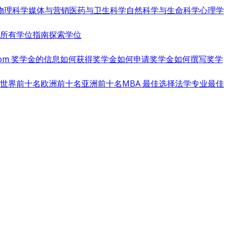
物理科学
媒体与营销
医药与卫生科学
自然科学与生命科学
心理学
览所有学位指南
探索学位
s.com 奖学金的信息
如何获得奖学金
如何申请奖学金
如何撰写奖学
世界前十名
欧洲前十名
亚洲前十名
MBA 最佳选择
法学专业最佳