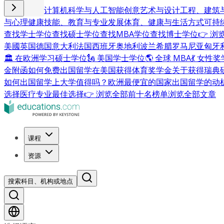
商业与管理
计算机科学与人工智能
创意艺术与设计
工程、建筑
与心理健康
技能、教育与专业发展
体育、健康与生活方式
可持
查找学士学位
查找硕士学位
查找MBA学位
查找博士学位
👉 
美國
英国
德国
意大利
法国
西班牙
奥地利
波兰
希腊
罗马尼亚
匈牙
🏛 在欧洲学习硕士学位
🗽 美国学士学位
🌎 全球 MBA
💃 女性
金附函
如何免费出国留学
在美国获得体育奖学金
关于获得瑞典
如何出国留学
上大学值得吗？
欧洲最便宜的国家
出国留学的动
选择
医疗专业最佳选择
👉 浏览全部前十名榜单
浏览全部文章
课程
资源
搜索科目、机构或地点