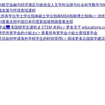
与航空
金融与经济
酒店与旅游业
人文学科
法律与社会科学
数学与
续发展与环境
查找课程
浏览所有学位
学士学位指南
硕士学位指南
MBA指南
博士指南
👉 浏
利
查看全部
中国
日本
印度
新加坡
韩国
查看全部
奖学金
🌉 美国研究生课程
🔬 STEM 本科
👉 更多关于 education
研究所奖学金的小贴士
👉 查看所有奖学金小贴士
查找奖学金
机信
如何申请海外学校
学生的时间管理
👉 阅读更多出国留学建议