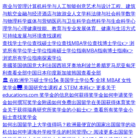
商业与管理
计算机科学与人工智能
创意艺术与设计
工程、建筑
与航空
金融与经济
酒店与旅游业
人文学科
法律与社会科学
数学
与物理科学
媒体与营销
医药与卫生科学
自然科学与生命科学
心
理学与心理健康
技能、教育与专业发展
体育、健康与生活方式
可持续发展与环境
查找课程
查找学士学位
查找硕士学位
查找MBA学位
查找博士学位
👉 浏
览所有学位
学士学位指南
硕士学位指南
MBA指南
博士指南
👉
浏览所有学位指南
探索学位
美國
英国
德国
意大利
法国
西班牙
奥地利
波兰
希腊
罗马尼亚
匈牙
利
查看全部
中国
日本
印度
新加坡
韩国
查看全部
🏛 在欧洲学习硕士学位
🗽 美国学士学位
🌎 全球 MBA
💃 女性
奖学金
🌉 美国研究生课程
🔬 STEM 本科
👉 更多关于
educations.com 奖学金的信息
如何获得奖学金
如何申请奖学
金
如何撰写奖学金附函
如何免费出国留学
在美国获得体育奖学
金
关于获得瑞典研究所奖学金的小贴士
👉 查看所有奖学金小
贴士
查找奖学金
如何出国留学
上大学值得吗？
欧洲最便宜的国家
出国留学的动
机信
如何申请海外学校
学生的时间管理
👉 阅读更多出国留学