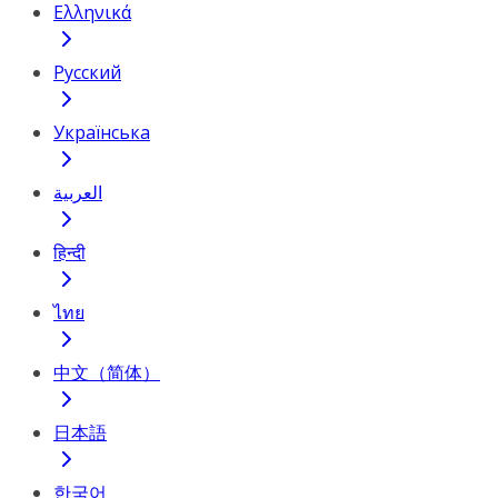
Ελληνικά
Русский
Українська
العربية
हिन्दी
ไทย
中文（简体）
日本語
한국어