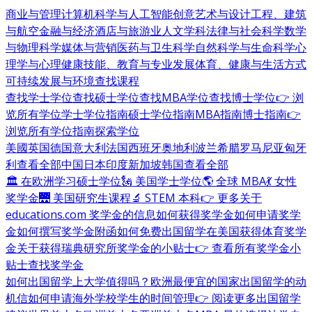
商业与管理
计算机科学与人工智能
创意艺术与设计
工程、建筑
与航空
金融与经济
酒店与旅游业
人文学科
法律与社会科学
数学
与物理科学
媒体与营销
医药与卫生科学
自然科学与生命科学
心
理学与心理健康
技能、教育与专业发展
体育、健康与生活方式
可持续发展与环境
查找课程
查找学士学位
查找硕士学位
查找MBA学位
查找博士学位
👉 浏
览所有学位
学士学位指南
硕士学位指南
MBA指南
博士指南
👉
浏览所有学位指南
探索学位
美國
英国
德国
意大利
法国
西班牙
奥地利
波兰
希腊
罗马尼亚
匈牙
利
查看全部
中国
日本
印度
新加坡
韩国
查看全部
🏛 在欧洲学习硕士学位
🗽 美国学士学位
🌎 全球 MBA
💃 女性
奖学金
🌉 美国研究生课程
🔬 STEM 本科
👉 更多关于
educations.com 奖学金的信息
如何获得奖学金
如何申请奖学
金
如何撰写奖学金附函
如何免费出国留学
在美国获得体育奖学
金
关于获得瑞典研究所奖学金的小贴士
👉 查看所有奖学金小
贴士
查找奖学金
如何出国留学
上大学值得吗？
欧洲最便宜的国家
出国留学的动
机信
如何申请海外学校
学生的时间管理
👉 阅读更多出国留学