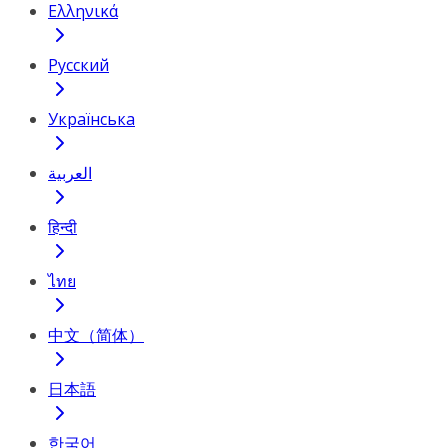
Ελληνικά
Русский
Українська
العربية
हिन्दी
ไทย
中文（简体）
日本語
한국어