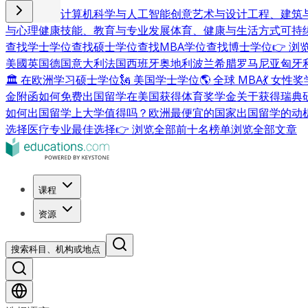
商业与管理
计算机科学与人工智能
创意艺术与设计
工程、建筑
与心理健康
技能、教育与专业发展
体育、健康与生活方式
可持
查找学士学位
查找硕士学位
查找MBA学位
查找博士学位
👉 
美國
英国
德国
意大利
法国
西班牙
奥地利
波兰
希腊
罗马尼亚
匈牙
🏛 在欧洲学习硕士学位
🗽 美国学士学位
🌎 全球 MBA
💃 女性
金附函
如何免费出国留学
在美国获得体育奖学金
关于获得瑞典
如何出国留学
上大学值得吗？
欧洲最便宜的国家
出国留学的动
选择
医疗专业最佳选择
👉 浏览全部前十名榜单
浏览全部文章
课程
资源
搜索科目、机构或地点