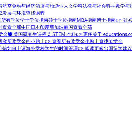
与航空
金融与经济
酒店与旅游业
人文学科
法律与社会科学
数学与
续发展与环境
查找课程
浏览所有学位
学士学位指南
硕士学位指南
MBA指南
博士指南
👉 浏
利
查看全部
中国
日本
印度
新加坡
韩国
查看全部
奖学金
🌉 美国研究生课程
🔬 STEM 本科
👉 更多关于 education
研究所奖学金的小贴士
👉 查看所有奖学金小贴士
查找奖学金
机信
如何申请海外学校
学生的时间管理
👉 阅读更多出国留学建议