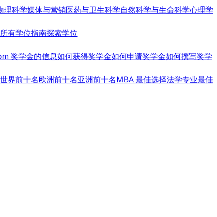
物理科学
媒体与营销
医药与卫生科学
自然科学与生命科学
心理学
览所有学位指南
探索学位
s.com 奖学金的信息
如何获得奖学金
如何申请奖学金
如何撰写奖学
世界前十名
欧洲前十名
亚洲前十名
MBA 最佳选择
法学专业最佳