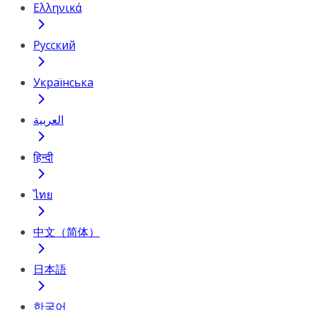
Ελληνικά
Русский
Українська
العربية
हिन्दी
ไทย
中文（简体）
日本語
한국어