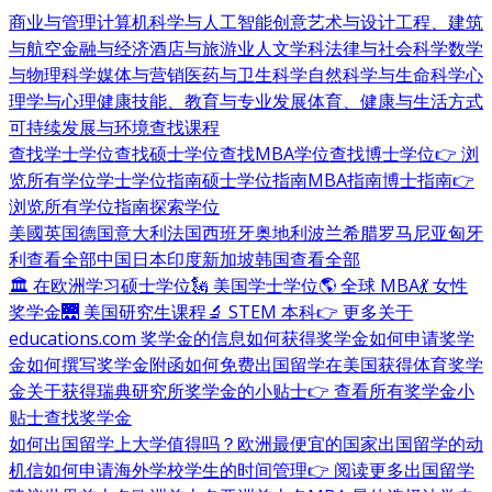
商业与管理
计算机科学与人工智能
创意艺术与设计
工程、建筑
与航空
金融与经济
酒店与旅游业
人文学科
法律与社会科学
数学
与物理科学
媒体与营销
医药与卫生科学
自然科学与生命科学
心
理学与心理健康
技能、教育与专业发展
体育、健康与生活方式
可持续发展与环境
查找课程
查找学士学位
查找硕士学位
查找MBA学位
查找博士学位
👉 浏
览所有学位
学士学位指南
硕士学位指南
MBA指南
博士指南
👉
浏览所有学位指南
探索学位
美國
英国
德国
意大利
法国
西班牙
奥地利
波兰
希腊
罗马尼亚
匈牙
利
查看全部
中国
日本
印度
新加坡
韩国
查看全部
🏛 在欧洲学习硕士学位
🗽 美国学士学位
🌎 全球 MBA
💃 女性
奖学金
🌉 美国研究生课程
🔬 STEM 本科
👉 更多关于
educations.com 奖学金的信息
如何获得奖学金
如何申请奖学
金
如何撰写奖学金附函
如何免费出国留学
在美国获得体育奖学
金
关于获得瑞典研究所奖学金的小贴士
👉 查看所有奖学金小
贴士
查找奖学金
如何出国留学
上大学值得吗？
欧洲最便宜的国家
出国留学的动
机信
如何申请海外学校
学生的时间管理
👉 阅读更多出国留学