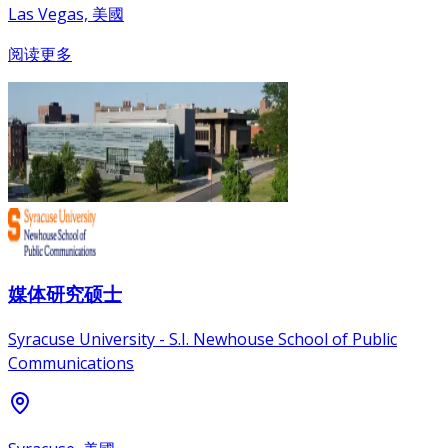
Las Vegas, 美國
阅读更多
媒体研究硕士
Syracuse University - S.I. Newhouse School of Public
Communications