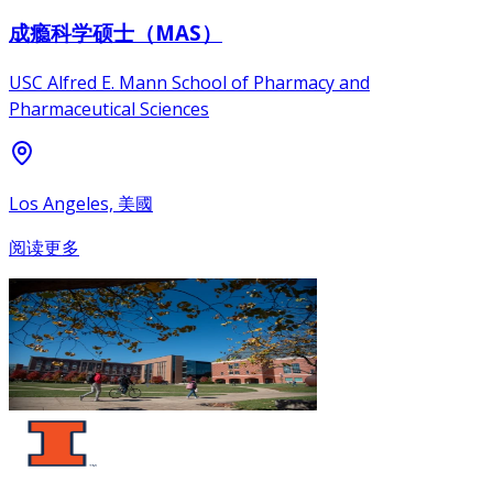
成瘾科学硕士（MAS）
USC Alfred E. Mann School of Pharmacy and
Pharmaceutical Sciences
Los Angeles, 美國
阅读更多