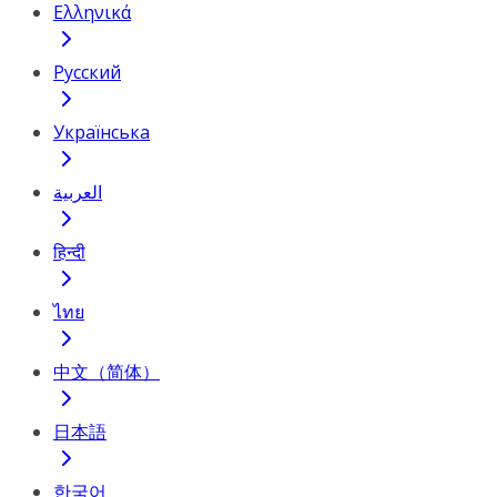
Ελληνικά
Русский
Українська
العربية
हिन्दी
ไทย
中文（简体）
日本語
한국어