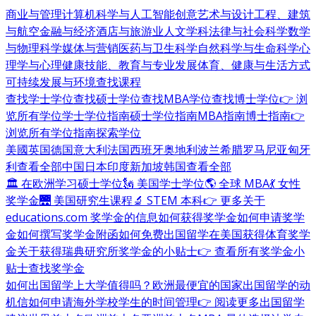
商业与管理
计算机科学与人工智能
创意艺术与设计
工程、建筑
与航空
金融与经济
酒店与旅游业
人文学科
法律与社会科学
数学
与物理科学
媒体与营销
医药与卫生科学
自然科学与生命科学
心
理学与心理健康
技能、教育与专业发展
体育、健康与生活方式
可持续发展与环境
查找课程
查找学士学位
查找硕士学位
查找MBA学位
查找博士学位
👉 浏
览所有学位
学士学位指南
硕士学位指南
MBA指南
博士指南
👉
浏览所有学位指南
探索学位
美國
英国
德国
意大利
法国
西班牙
奥地利
波兰
希腊
罗马尼亚
匈牙
利
查看全部
中国
日本
印度
新加坡
韩国
查看全部
🏛 在欧洲学习硕士学位
🗽 美国学士学位
🌎 全球 MBA
💃 女性
奖学金
🌉 美国研究生课程
🔬 STEM 本科
👉 更多关于
educations.com 奖学金的信息
如何获得奖学金
如何申请奖学
金
如何撰写奖学金附函
如何免费出国留学
在美国获得体育奖学
金
关于获得瑞典研究所奖学金的小贴士
👉 查看所有奖学金小
贴士
查找奖学金
如何出国留学
上大学值得吗？
欧洲最便宜的国家
出国留学的动
机信
如何申请海外学校
学生的时间管理
👉 阅读更多出国留学