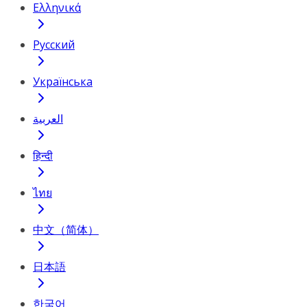
Ελληνικά
Русский
Українська
العربية
हिन्दी
ไทย
中文（简体）
日本語
한국어