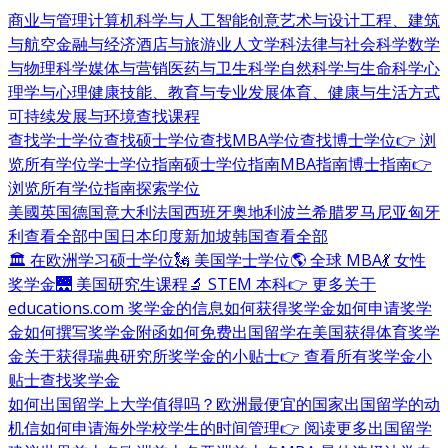
商业与管理
计算机科学与人工智能
创意艺术与设计
工程、建筑
与航空
金融与经济
酒店与旅游业
人文学科
法律与社会科学
数学
与物理科学
媒体与营销
医药与卫生科学
自然科学与生命科学
心
理学与心理健康
技能、教育与专业发展
体育、健康与生活方式
可持续发展与环境
查找课程
查找学士学位
查找硕士学位
查找MBA学位
查找博士学位
👉 浏
览所有学位
学士学位指南
硕士学位指南
MBA指南
博士指南
👉
浏览所有学位指南
探索学位
美國
英国
德国
意大利
法国
西班牙
奥地利
波兰
希腊
罗马尼亚
匈牙
利
查看全部
中国
日本
印度
新加坡
韩国
查看全部
🏛 在欧洲学习硕士学位
🗽 美国学士学位
🌎 全球 MBA
💃 女性
奖学金
🌉 美国研究生课程
🔬 STEM 本科
👉 更多关于
educations.com 奖学金的信息
如何获得奖学金
如何申请奖学
金
如何撰写奖学金附函
如何免费出国留学
在美国获得体育奖学
金
关于获得瑞典研究所奖学金的小贴士
👉 查看所有奖学金小
贴士
查找奖学金
如何出国留学
上大学值得吗？
欧洲最便宜的国家
出国留学的动
机信
如何申请海外学校
学生的时间管理
👉 阅读更多出国留学