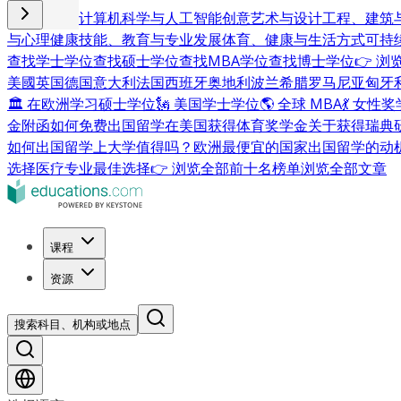
商业与管理
计算机科学与人工智能
创意艺术与设计
工程、建筑
与心理健康
技能、教育与专业发展
体育、健康与生活方式
可持
查找学士学位
查找硕士学位
查找MBA学位
查找博士学位
👉 
美國
英国
德国
意大利
法国
西班牙
奥地利
波兰
希腊
罗马尼亚
匈牙
🏛 在欧洲学习硕士学位
🗽 美国学士学位
🌎 全球 MBA
💃 女性
金附函
如何免费出国留学
在美国获得体育奖学金
关于获得瑞典
如何出国留学
上大学值得吗？
欧洲最便宜的国家
出国留学的动
选择
医疗专业最佳选择
👉 浏览全部前十名榜单
浏览全部文章
课程
资源
搜索科目、机构或地点