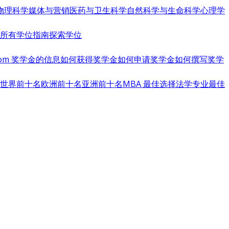
物理科学
媒体与营销
医药与卫生科学
自然科学与生命科学
心理学
览所有学位指南
探索学位
s.com 奖学金的信息
如何获得奖学金
如何申请奖学金
如何撰写奖学
世界前十名
欧洲前十名
亚洲前十名
MBA 最佳选择
法学专业最佳