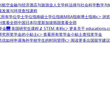
与航空
金融与经济
酒店与旅游业
人文学科
法律与社会科学
数学与
续发展与环境
查找课程
浏览所有学位
学士学位指南
硕士学位指南
MBA指南
博士指南
👉 浏
利
查看全部
中国
日本
印度
新加坡
韩国
查看全部
奖学金
🌉 美国研究生课程
🔬 STEM 本科
👉 更多关于 education
研究所奖学金的小贴士
👉 查看所有奖学金小贴士
查找奖学金
机信
如何申请海外学校
学生的时间管理
👉 阅读更多出国留学建议