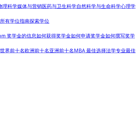
物理科学
媒体与营销
医药与卫生科学
自然科学与生命科学
心理学
览所有学位指南
探索学位
s.com 奖学金的信息
如何获得奖学金
如何申请奖学金
如何撰写奖学
世界前十名
欧洲前十名
亚洲前十名
MBA 最佳选择
法学专业最佳