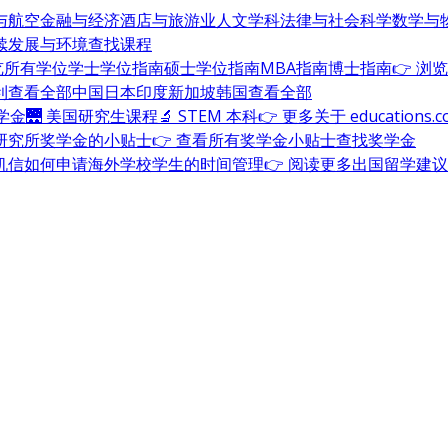
与航空
金融与经济
酒店与旅游业
人文学科
法律与社会科学
数学与
续发展与环境
查找课程
浏览所有学位
学士学位指南
硕士学位指南
MBA指南
博士指南
👉 浏
利
查看全部
中国
日本
印度
新加坡
韩国
查看全部
奖学金
🌉 美国研究生课程
🔬 STEM 本科
👉 更多关于 education
研究所奖学金的小贴士
👉 查看所有奖学金小贴士
查找奖学金
机信
如何申请海外学校
学生的时间管理
👉 阅读更多出国留学建议