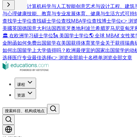
商业与管理
计算机科学与人工智能
创意艺术与设计
工程、建筑
与心理健康
技能、教育与专业发展
体育、健康与生活方式
可持
查找学士学位
查找硕士学位
查找MBA学位
查找博士学位
👉 
美國
英国
德国
意大利
法国
西班牙
奥地利
波兰
希腊
罗马尼亚
匈牙
🏛 在欧洲学习硕士学位
🗽 美国学士学位
🌎 全球 MBA
💃 女性
金附函
如何免费出国留学
在美国获得体育奖学金
关于获得瑞典
如何出国留学
上大学值得吗？
欧洲最便宜的国家
出国留学的动
选择
医疗专业最佳选择
👉 浏览全部前十名榜单
浏览全部文章
课程
资源
搜索科目、机构或地点