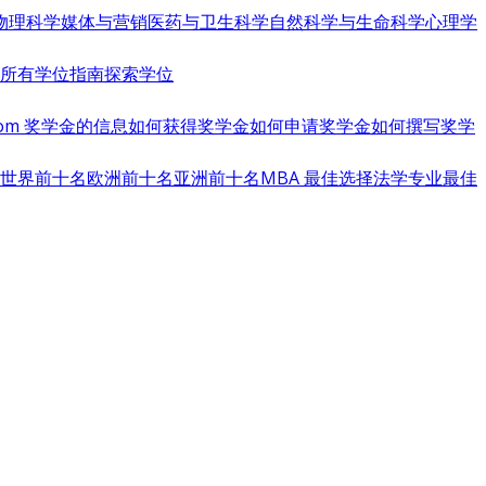
物理科学
媒体与营销
医药与卫生科学
自然科学与生命科学
心理学
览所有学位指南
探索学位
s.com 奖学金的信息
如何获得奖学金
如何申请奖学金
如何撰写奖学
世界前十名
欧洲前十名
亚洲前十名
MBA 最佳选择
法学专业最佳