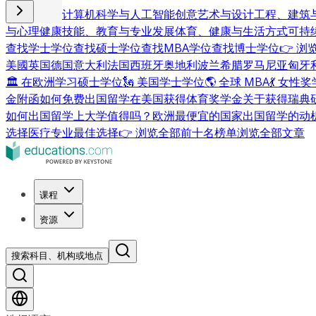
商业与管理
计算机科学与人工智能
创意艺术与设计
工程、建筑
与心理健康
技能、教育与专业发展
体育、健康与生活方式
可持
查找学士学位
查找硕士学位
查找MBA学位
查找博士学位
👉 
美國
英国
德国
意大利
法国
西班牙
奥地利
波兰
希腊
罗马尼亚
匈牙
🏛 在欧洲学习硕士学位
🗽 美国学士学位
🌎 全球 MBA
💃 女性
金附函
如何免费出国留学
在美国获得体育奖学金
关于获得瑞典
如何出国留学
上大学值得吗？
欧洲最便宜的国家
出国留学的动
选择
医疗专业最佳选择
👉 浏览全部前十名榜单
浏览全部文章
课程
资源
搜索科目、机构或地点