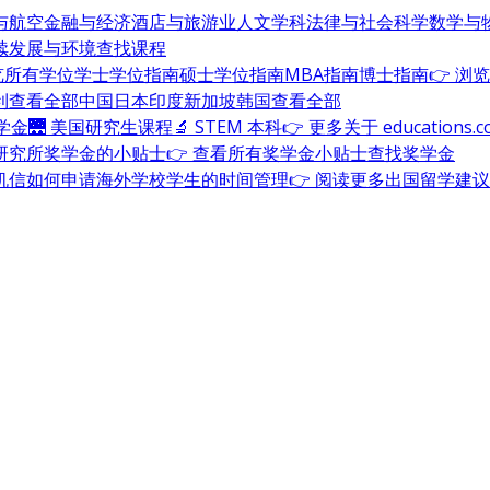
与航空
金融与经济
酒店与旅游业
人文学科
法律与社会科学
数学与
续发展与环境
查找课程
浏览所有学位
学士学位指南
硕士学位指南
MBA指南
博士指南
👉 浏
利
查看全部
中国
日本
印度
新加坡
韩国
查看全部
奖学金
🌉 美国研究生课程
🔬 STEM 本科
👉 更多关于 education
研究所奖学金的小贴士
👉 查看所有奖学金小贴士
查找奖学金
机信
如何申请海外学校
学生的时间管理
👉 阅读更多出国留学建议