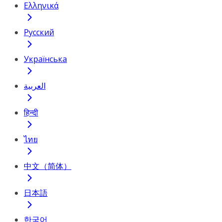
Ελληνικά
Русский
Українська
العربية
हिन्दी
ไทย
中文（简体）
日本語
한국어