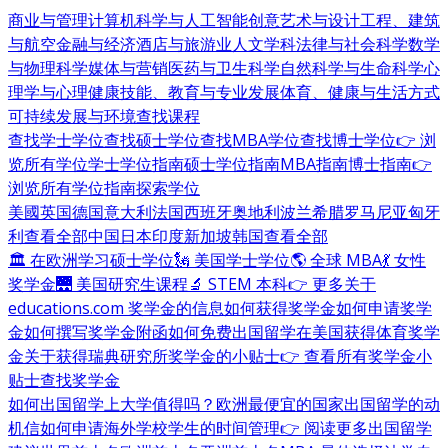
商业与管理
计算机科学与人工智能
创意艺术与设计
工程、建筑
与航空
金融与经济
酒店与旅游业
人文学科
法律与社会科学
数学
与物理科学
媒体与营销
医药与卫生科学
自然科学与生命科学
心
理学与心理健康
技能、教育与专业发展
体育、健康与生活方式
可持续发展与环境
查找课程
查找学士学位
查找硕士学位
查找MBA学位
查找博士学位
👉 浏
览所有学位
学士学位指南
硕士学位指南
MBA指南
博士指南
👉
浏览所有学位指南
探索学位
美國
英国
德国
意大利
法国
西班牙
奥地利
波兰
希腊
罗马尼亚
匈牙
利
查看全部
中国
日本
印度
新加坡
韩国
查看全部
🏛 在欧洲学习硕士学位
🗽 美国学士学位
🌎 全球 MBA
💃 女性
奖学金
🌉 美国研究生课程
🔬 STEM 本科
👉 更多关于
educations.com 奖学金的信息
如何获得奖学金
如何申请奖学
金
如何撰写奖学金附函
如何免费出国留学
在美国获得体育奖学
金
关于获得瑞典研究所奖学金的小贴士
👉 查看所有奖学金小
贴士
查找奖学金
如何出国留学
上大学值得吗？
欧洲最便宜的国家
出国留学的动
机信
如何申请海外学校
学生的时间管理
👉 阅读更多出国留学