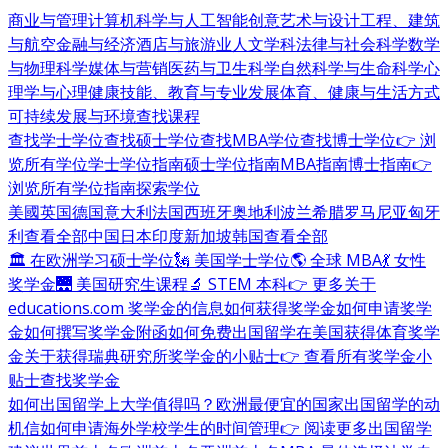
商业与管理
计算机科学与人工智能
创意艺术与设计
工程、建筑
与航空
金融与经济
酒店与旅游业
人文学科
法律与社会科学
数学
与物理科学
媒体与营销
医药与卫生科学
自然科学与生命科学
心
理学与心理健康
技能、教育与专业发展
体育、健康与生活方式
可持续发展与环境
查找课程
查找学士学位
查找硕士学位
查找MBA学位
查找博士学位
👉 浏
览所有学位
学士学位指南
硕士学位指南
MBA指南
博士指南
👉
浏览所有学位指南
探索学位
美國
英国
德国
意大利
法国
西班牙
奥地利
波兰
希腊
罗马尼亚
匈牙
利
查看全部
中国
日本
印度
新加坡
韩国
查看全部
🏛 在欧洲学习硕士学位
🗽 美国学士学位
🌎 全球 MBA
💃 女性
奖学金
🌉 美国研究生课程
🔬 STEM 本科
👉 更多关于
educations.com 奖学金的信息
如何获得奖学金
如何申请奖学
金
如何撰写奖学金附函
如何免费出国留学
在美国获得体育奖学
金
关于获得瑞典研究所奖学金的小贴士
👉 查看所有奖学金小
贴士
查找奖学金
如何出国留学
上大学值得吗？
欧洲最便宜的国家
出国留学的动
机信
如何申请海外学校
学生的时间管理
👉 阅读更多出国留学