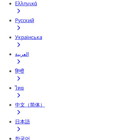
Ελληνικά
Русский
Українська
العربية
हिन्दी
ไทย
中文（简体）
日本語
한국어