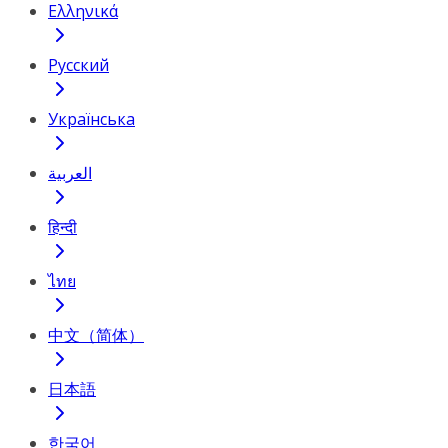
Ελληνικά
Русский
Українська
العربية
हिन्दी
ไทย
中文（简体）
日本語
한국어