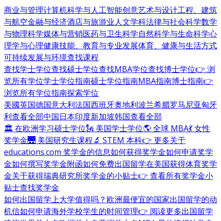
商业与管理
计算机科学与人工智能
创意艺术与设计
工程、建筑
与航空
金融与经济
酒店与旅游业
人文学科
法律与社会科学
数学
与物理科学
媒体与营销
医药与卫生科学
自然科学与生命科学
心
理学与心理健康
技能、教育与专业发展
体育、健康与生活方式
可持续发展与环境
查找课程
查找学士学位
查找硕士学位
查找MBA学位
查找博士学位
👉 浏
览所有学位
学士学位指南
硕士学位指南
MBA指南
博士指南
👉
浏览所有学位指南
探索学位
美國
英国
德国
意大利
法国
西班牙
奥地利
波兰
希腊
罗马尼亚
匈牙
利
查看全部
中国
日本
印度
新加坡
韩国
查看全部
🏛 在欧洲学习硕士学位
🗽 美国学士学位
🌎 全球 MBA
💃 女性
奖学金
🌉 美国研究生课程
🔬 STEM 本科
👉 更多关于
educations.com 奖学金的信息
如何获得奖学金
如何申请奖学
金
如何撰写奖学金附函
如何免费出国留学
在美国获得体育奖学
金
关于获得瑞典研究所奖学金的小贴士
👉 查看所有奖学金小
贴士
查找奖学金
如何出国留学
上大学值得吗？
欧洲最便宜的国家
出国留学的动
机信
如何申请海外学校
学生的时间管理
👉 阅读更多出国留学