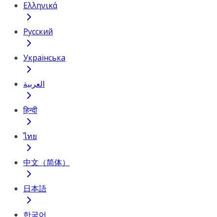
Ελληνικά
Русский
Українська
العربية
हिन्दी
ไทย
中文（简体）
日本語
한국어