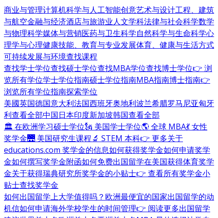
商业与管理
计算机科学与人工智能
创意艺术与设计
工程、建筑
与航空
金融与经济
酒店与旅游业
人文学科
法律与社会科学
数学
与物理科学
媒体与营销
医药与卫生科学
自然科学与生命科学
心
理学与心理健康
技能、教育与专业发展
体育、健康与生活方式
可持续发展与环境
查找课程
查找学士学位
查找硕士学位
查找MBA学位
查找博士学位
👉 浏
览所有学位
学士学位指南
硕士学位指南
MBA指南
博士指南
👉
浏览所有学位指南
探索学位
美國
英国
德国
意大利
法国
西班牙
奥地利
波兰
希腊
罗马尼亚
匈牙
利
查看全部
中国
日本
印度
新加坡
韩国
查看全部
🏛 在欧洲学习硕士学位
🗽 美国学士学位
🌎 全球 MBA
💃 女性
奖学金
🌉 美国研究生课程
🔬 STEM 本科
👉 更多关于
educations.com 奖学金的信息
如何获得奖学金
如何申请奖学
金
如何撰写奖学金附函
如何免费出国留学
在美国获得体育奖学
金
关于获得瑞典研究所奖学金的小贴士
👉 查看所有奖学金小
贴士
查找奖学金
如何出国留学
上大学值得吗？
欧洲最便宜的国家
出国留学的动
机信
如何申请海外学校
学生的时间管理
👉 阅读更多出国留学