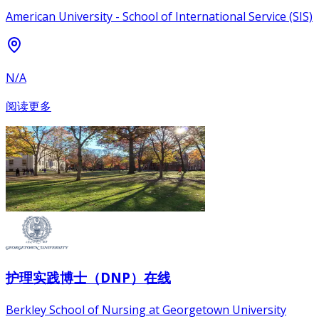
American University - School of International Service (SIS)
N/A
阅读更多
护理实践博士（DNP）在线
Berkley School of Nursing at Georgetown University