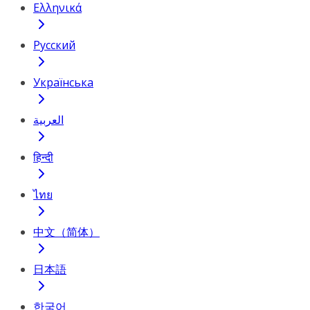
Ελληνικά
Русский
Українська
العربية
हिन्दी
ไทย
中文（简体）
日本語
한국어