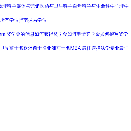
物理科学
媒体与营销
医药与卫生科学
自然科学与生命科学
心理学
览所有学位指南
探索学位
s.com 奖学金的信息
如何获得奖学金
如何申请奖学金
如何撰写奖学
世界前十名
欧洲前十名
亚洲前十名
MBA 最佳选择
法学专业最佳