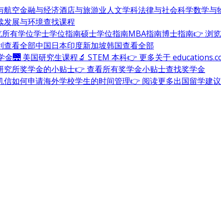
与航空
金融与经济
酒店与旅游业
人文学科
法律与社会科学
数学与
续发展与环境
查找课程
浏览所有学位
学士学位指南
硕士学位指南
MBA指南
博士指南
👉 浏
利
查看全部
中国
日本
印度
新加坡
韩国
查看全部
奖学金
🌉 美国研究生课程
🔬 STEM 本科
👉 更多关于 education
研究所奖学金的小贴士
👉 查看所有奖学金小贴士
查找奖学金
机信
如何申请海外学校
学生的时间管理
👉 阅读更多出国留学建议