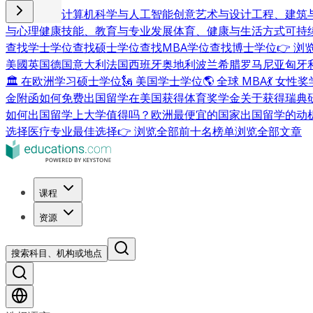
商业与管理
计算机科学与人工智能
创意艺术与设计
工程、建筑
与心理健康
技能、教育与专业发展
体育、健康与生活方式
可持
查找学士学位
查找硕士学位
查找MBA学位
查找博士学位
👉 
美國
英国
德国
意大利
法国
西班牙
奥地利
波兰
希腊
罗马尼亚
匈牙
🏛 在欧洲学习硕士学位
🗽 美国学士学位
🌎 全球 MBA
💃 女性
金附函
如何免费出国留学
在美国获得体育奖学金
关于获得瑞典
如何出国留学
上大学值得吗？
欧洲最便宜的国家
出国留学的动
选择
医疗专业最佳选择
👉 浏览全部前十名榜单
浏览全部文章
课程
资源
搜索科目、机构或地点