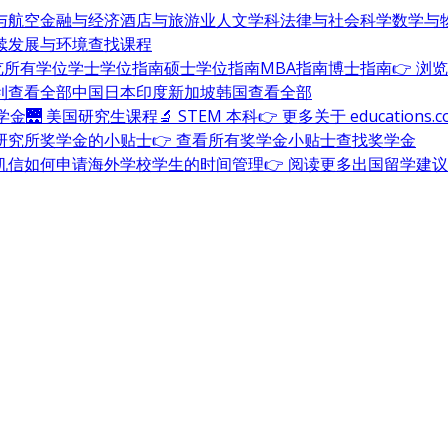
与航空
金融与经济
酒店与旅游业
人文学科
法律与社会科学
数学与
续发展与环境
查找课程
浏览所有学位
学士学位指南
硕士学位指南
MBA指南
博士指南
👉 浏
利
查看全部
中国
日本
印度
新加坡
韩国
查看全部
奖学金
🌉 美国研究生课程
🔬 STEM 本科
👉 更多关于 education
研究所奖学金的小贴士
👉 查看所有奖学金小贴士
查找奖学金
机信
如何申请海外学校
学生的时间管理
👉 阅读更多出国留学建议