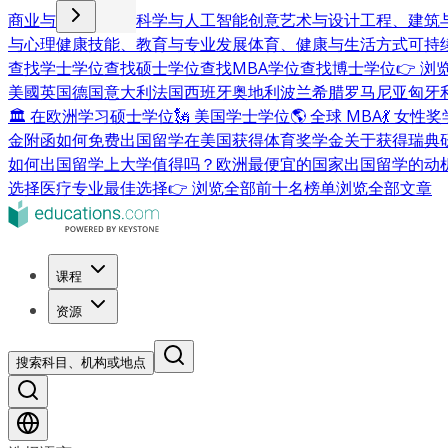
商业与管理
计算机科学与人工智能
创意艺术与设计
工程、建筑
与心理健康
技能、教育与专业发展
体育、健康与生活方式
可持
查找学士学位
查找硕士学位
查找MBA学位
查找博士学位
👉 
美國
英国
德国
意大利
法国
西班牙
奥地利
波兰
希腊
罗马尼亚
匈牙
🏛 在欧洲学习硕士学位
🗽 美国学士学位
🌎 全球 MBA
💃 女性
金附函
如何免费出国留学
在美国获得体育奖学金
关于获得瑞典
如何出国留学
上大学值得吗？
欧洲最便宜的国家
出国留学的动
选择
医疗专业最佳选择
👉 浏览全部前十名榜单
浏览全部文章
课程
资源
搜索科目、机构或地点