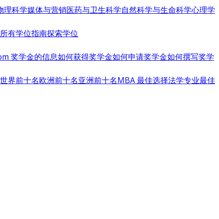
物理科学
媒体与营销
医药与卫生科学
自然科学与生命科学
心理学
览所有学位指南
探索学位
s.com 奖学金的信息
如何获得奖学金
如何申请奖学金
如何撰写奖学
世界前十名
欧洲前十名
亚洲前十名
MBA 最佳选择
法学专业最佳