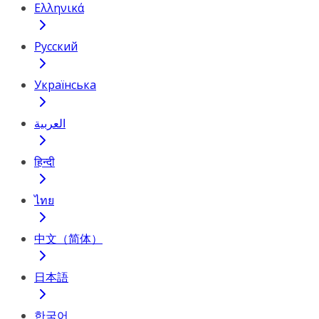
Ελληνικά
Русский
Українська
العربية
हिन्दी
ไทย
中文（简体）
日本語
한국어