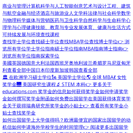
商业与管理
计算机科学与人工智能
创意艺术与设计
工程、建筑
与航空
金融与经济
酒店与旅游业
人文学科
法律与社会科学
数学
与物理科学
媒体与营销
医药与卫生科学
自然科学与生命科学
心
理学与心理健康
技能、教育与专业发展
体育、健康与生活方式
可持续发展与环境
查找课程
查找学士学位
查找硕士学位
查找MBA学位
查找博士学位
👉 浏
览所有学位
学士学位指南
硕士学位指南
MBA指南
博士指南
👉
浏览所有学位指南
探索学位
美國
英国
德国
意大利
法国
西班牙
奥地利
波兰
希腊
罗马尼亚
匈牙
利
查看全部
中国
日本
印度
新加坡
韩国
查看全部
🏛 在欧洲学习硕士学位
🗽 美国学士学位
🌎 全球 MBA
💃 女性
奖学金
🌉 美国研究生课程
🔬 STEM 本科
👉 更多关于
educations.com 奖学金的信息
如何获得奖学金
如何申请奖学
金
如何撰写奖学金附函
如何免费出国留学
在美国获得体育奖学
金
关于获得瑞典研究所奖学金的小贴士
👉 查看所有奖学金小
贴士
查找奖学金
如何出国留学
上大学值得吗？
欧洲最便宜的国家
出国留学的动
机信
如何申请海外学校
学生的时间管理
👉 阅读更多出国留学