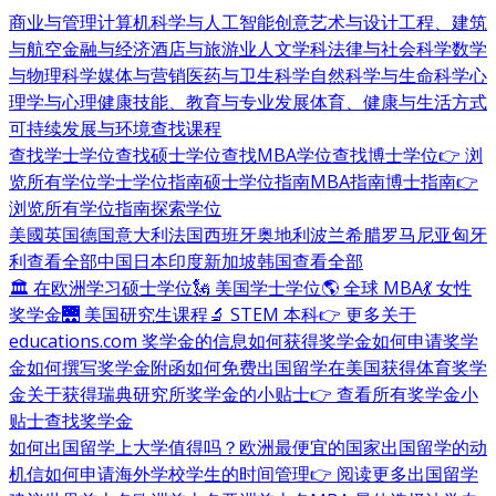
商业与管理
计算机科学与人工智能
创意艺术与设计
工程、建筑
与航空
金融与经济
酒店与旅游业
人文学科
法律与社会科学
数学
与物理科学
媒体与营销
医药与卫生科学
自然科学与生命科学
心
理学与心理健康
技能、教育与专业发展
体育、健康与生活方式
可持续发展与环境
查找课程
查找学士学位
查找硕士学位
查找MBA学位
查找博士学位
👉 浏
览所有学位
学士学位指南
硕士学位指南
MBA指南
博士指南
👉
浏览所有学位指南
探索学位
美國
英国
德国
意大利
法国
西班牙
奥地利
波兰
希腊
罗马尼亚
匈牙
利
查看全部
中国
日本
印度
新加坡
韩国
查看全部
🏛 在欧洲学习硕士学位
🗽 美国学士学位
🌎 全球 MBA
💃 女性
奖学金
🌉 美国研究生课程
🔬 STEM 本科
👉 更多关于
educations.com 奖学金的信息
如何获得奖学金
如何申请奖学
金
如何撰写奖学金附函
如何免费出国留学
在美国获得体育奖学
金
关于获得瑞典研究所奖学金的小贴士
👉 查看所有奖学金小
贴士
查找奖学金
如何出国留学
上大学值得吗？
欧洲最便宜的国家
出国留学的动
机信
如何申请海外学校
学生的时间管理
👉 阅读更多出国留学