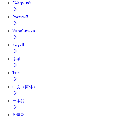
Ελληνικά
Русский
Українська
العربية
हिन्दी
ไทย
中文（简体）
日本語
한국어