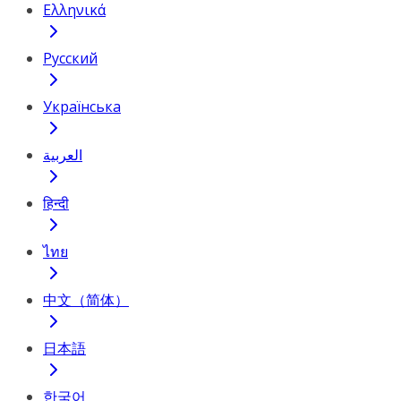
Ελληνικά
Русский
Українська
العربية
हिन्दी
ไทย
中文（简体）
日本語
한국어