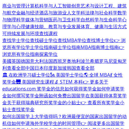
商业与管理
计算机科学与人工智能
创意艺术与设计
工程、建筑
与航空
金融与经济
酒店与旅游业
人文学科
法律与社会科学
数学
与物理科学
媒体与营销
医药与卫生科学
自然科学与生命科学
心
理学与心理健康
技能、教育与专业发展
体育、健康与生活方式
可持续发展与环境
查找课程
查找学士学位
查找硕士学位
查找MBA学位
查找博士学位
👉 浏
览所有学位
学士学位指南
硕士学位指南
MBA指南
博士指南
👉
浏览所有学位指南
探索学位
美國
英国
德国
意大利
法国
西班牙
奥地利
波兰
希腊
罗马尼亚
匈牙
利
查看全部
中国
日本
印度
新加坡
韩国
查看全部
🏛 在欧洲学习硕士学位
🗽 美国学士学位
🌎 全球 MBA
💃 女性
奖学金
🌉 美国研究生课程
🔬 STEM 本科
👉 更多关于
educations.com 奖学金的信息
如何获得奖学金
如何申请奖学
金
如何撰写奖学金附函
如何免费出国留学
在美国获得体育奖学
金
关于获得瑞典研究所奖学金的小贴士
👉 查看所有奖学金小
贴士
查找奖学金
如何出国留学
上大学值得吗？
欧洲最便宜的国家
出国留学的动
机信
如何申请海外学校
学生的时间管理
👉 阅读更多出国留学