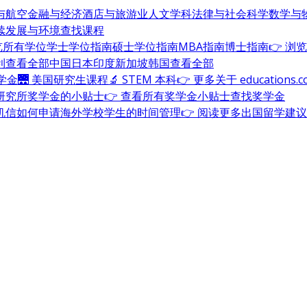
与航空
金融与经济
酒店与旅游业
人文学科
法律与社会科学
数学与
续发展与环境
查找课程
浏览所有学位
学士学位指南
硕士学位指南
MBA指南
博士指南
👉 浏
利
查看全部
中国
日本
印度
新加坡
韩国
查看全部
奖学金
🌉 美国研究生课程
🔬 STEM 本科
👉 更多关于 education
研究所奖学金的小贴士
👉 查看所有奖学金小贴士
查找奖学金
机信
如何申请海外学校
学生的时间管理
👉 阅读更多出国留学建议