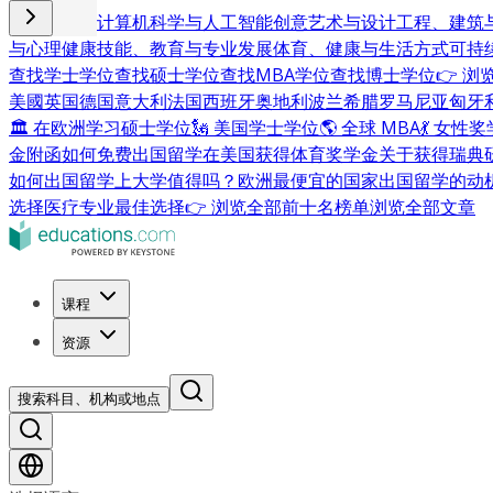
商业与管理
计算机科学与人工智能
创意艺术与设计
工程、建筑
与心理健康
技能、教育与专业发展
体育、健康与生活方式
可持
查找学士学位
查找硕士学位
查找MBA学位
查找博士学位
👉 
美國
英国
德国
意大利
法国
西班牙
奥地利
波兰
希腊
罗马尼亚
匈牙
🏛 在欧洲学习硕士学位
🗽 美国学士学位
🌎 全球 MBA
💃 女性
金附函
如何免费出国留学
在美国获得体育奖学金
关于获得瑞典
如何出国留学
上大学值得吗？
欧洲最便宜的国家
出国留学的动
选择
医疗专业最佳选择
👉 浏览全部前十名榜单
浏览全部文章
课程
资源
搜索科目、机构或地点