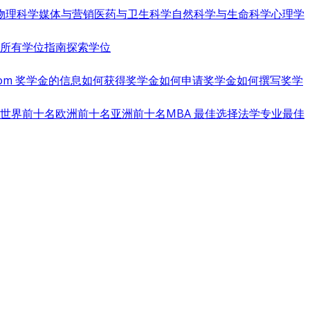
物理科学
媒体与营销
医药与卫生科学
自然科学与生命科学
心理学
览所有学位指南
探索学位
s.com 奖学金的信息
如何获得奖学金
如何申请奖学金
如何撰写奖学
世界前十名
欧洲前十名
亚洲前十名
MBA 最佳选择
法学专业最佳